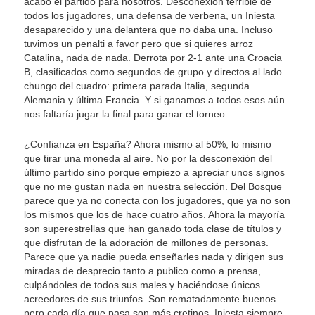
acabo el partido para nosotros. Desconexión terrible de
todos los jugadores, una defensa de verbena, un Iniesta
desaparecido y una delantera que no daba una. Incluso
tuvimos un penalti a favor pero que si quieres arroz
Catalina, nada de nada. Derrota por 2-1 ante una Croacia
B, clasificados como segundos de grupo y directos al lado
chungo del cuadro: primera parada Italia, segunda
Alemania y última Francia. Y si ganamos a todos esos aún
nos faltaría jugar la final para ganar el torneo.
¿Confianza en España? Ahora mismo al 50%, lo mismo
que tirar una moneda al aire. No por la desconexión del
último partido sino porque empiezo a apreciar unos signos
que no me gustan nada en nuestra selección. Del Bosque
parece que ya no conecta con los jugadores, que ya no son
los mismos que los de hace cuatro años. Ahora la mayoría
son superestrellas que han ganado toda clase de títulos y
que disfrutan de la adoración de millones de personas.
Parece que ya nadie pueda enseñarles nada y dirigen sus
miradas de desprecio tanto a publico como a prensa,
culpándoles de todos sus males y haciéndose únicos
acreedores de sus triunfos. Son rematadamente buenos
pero cada día que pasa son más cretinos. Iniesta siempre