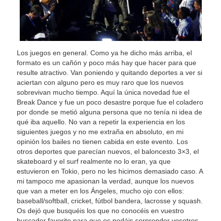
Los juegos en general. Como ya he dicho más arriba, el
formato es un cañón y poco más hay que hacer para que
resulte atractivo. Van poniendo y quitando deportes a ver si
aciertan con alguno pero es muy raro que los nuevos
sobrevivan mucho tiempo. Aquí la única novedad fue el
Break Dance y fue un poco desastre porque fue el coladero
por donde se metió alguna persona que no tenía ni idea de
qué iba aquello. No van a repetir la experiencia en los
siguientes juegos y no me extraña en absoluto, en mi
opinión los bailes no tienen cabida en este evento. Los
otros deportes que parecían nuevos, el baloncesto 3×3, el
skateboard y el surf realmente no lo eran, ya que
estuvieron en Tokio, pero no les hicimos demasiado caso. A
mi tampoco me apasionan la verdad, aunque los nuevos
que van a meter en los Ángeles, mucho ojo con ellos:
baseball/softball, cricket, fútbol bandera, lacrosse y squash.
Os dejó que busquéis los que no conocéis en vuestro
buscador favorito para que os podáis sorprender vosotros