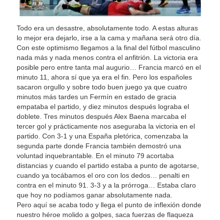
Todo era un desastre, absolutamente todo. A estas alturas
lo mejor era dejarlo, irse a la cama y mañana será otro día.
Con este optimismo llegamos a la final del fútbol masculino
nada más y nada menos contra el anfitrión. La victoria era
posible pero entre tanta mal augurio… Francia marcó en el
minuto 11, ahora sí que ya era el fin. Pero los españoles
sacaron orgullo y sobre todo buen juego ya que cuatro
minutos más tardes un Fermín en estado de gracia
empataba el partido, y diez minutos después lograba el
doblete. Tres minutos después Alex Baena marcaba el
tercer gol y prácticamente nos aseguraba la victoria en el
partido. Con 3-1 y una España pletórica, comenzaba la
segunda parte donde Francia también demostró una
voluntad inquebrantable. En el minuto 79 acortaba
distancias y cuando el partido estaba a punto de agotarse,
cuando ya tocábamos el oro con los dedos… penalti en
contra en el minuto 91. 3-3 y a la prórroga… Estaba claro
que hoy no podíamos ganar absolutamente nada.
Pero aquí se acaba todo y llega el punto de inflexión donde
nuestro héroe molido a golpes, saca fuerzas de flaqueza