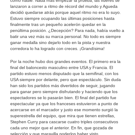
como nadie. Nada más empezar la prueba, las líderes se
lanzaron a correr a ritmo de récord del mundo y Agueda
decidió quedarse atrás porque aquel ritmo no era lo suyo.
Estuvo siempre ocupando las últimas posiciones hasta
finalmente tras un pequeño acelerón quedar en la
penúltima posición. ¿Decepción? Para nada, había vuelto a
batir una vez más su marca personal. No todo es siempre
ganar medalla sino dejarlo todo en la pista y nuestra
corredora lo ha logrado con creces. ¡Grandísima!
Por la noche hubo dos grandes eventos. El primero era la
final del baloncesto masculino entre USA y Francia. El
partido estuvo menos disputado que la semifinal, con los
USA siempre por delante, pero que espectáculo. Sin duda
han sido los partidos más divertidos de seguir, jugando
para ganar pero siempre disfrutando y haciendo que los
espectadores se lo pasarán bien. El final del partido fue
espectacular ya que los franceses estuvieron a punto de
acercarse en el marcador y justo ese momento surgió la
superestrella del equipo, que mira que tienen estrellas,
Stephen Curry para cascarse cuatro triples consecutivos
cada uno mejor que el anterior. En fin, que gozada de
selección y que maravilla poderlos haber visto.