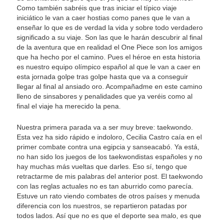
Como también sabréis que tras iniciar el típico viaje
iniciático le van a caer hostias como panes que le van a
enseñar lo que es de verdad la vida y sobre todo verdadero
significado a su viaje. Son las que le harán descubrir al final
de la aventura que en realidad el One Piece son los amigos
que ha hecho por el camino. Pues el héroe en esta historia
es nuestro equipo olímpico español al que le van a caer en
esta jornada golpe tras golpe hasta que va a conseguir
llegar al final al ansiado oro. Acompañadme en este camino
lleno de sinsabores y penalidades que ya veréis como al
final el viaje ha merecido la pena.
Nuestra primera parada va a ser muy breve: taekwondo.
Esta vez ha sido rápido e indoloro, Cecilia Castro caía en el
primer combate contra una egipcia y sanseacabó. Ya está,
no han sido los juegos de los taekwondistas españoles y no
hay muchas más vueltas que darles. Eso sí, tengo que
retractarme de mis palabras del anterior post. El taekwondo
con las reglas actuales no es tan aburrido como parecía.
Estuve un rato viendo combates de otros países y menuda
diferencia con los nuestros, se repartieron patadas por
todos lados. Así que no es que el deporte sea malo, es que