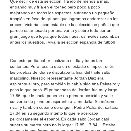
Qué decir de esta selección. Ha ido de menos a más,
entrando muy fría en el torneo pero poco a poco
mejorando en todos los aspectos, sufriendo un pequeño
traspiés en fase de grupos que logramos enderezar en los
cruces. Victoria incontestable de la selección española que
parece estar tocada por una varita y sobre todo por un
gran juego que logra que todos nuestros rivales sucumban
antes los nuestros. ¡Viva la selección española de fútbol!
Con esto podía haber finalizado el día y todos tan
contentos. Pero resulta que en el estadio olímpico, entre
las pruebas del día se disputaba la final del triple salto
masculino. Nuestro representante Jordan Diaz era
aspirante al oro, pero también lo había sido Ana Peleteiro y
pasó lo que pasó. El primer salto de Jordan fue muy largo,
17.86, que le hacía ponerse en primera posición y ya le
convertía de pleno en aspirante a la medalla. Su máximo
rival, y también cubano de origen, Pedro Pichardo, saltaba
17.84 en su segundo intento lo que le acercaba
peligrosamente al español. En cada salto Jordan casi
supera su marca pero no lo logra: 17.85, 17.84… Estaba
en muy buena forma, pero no lograba superar su primer