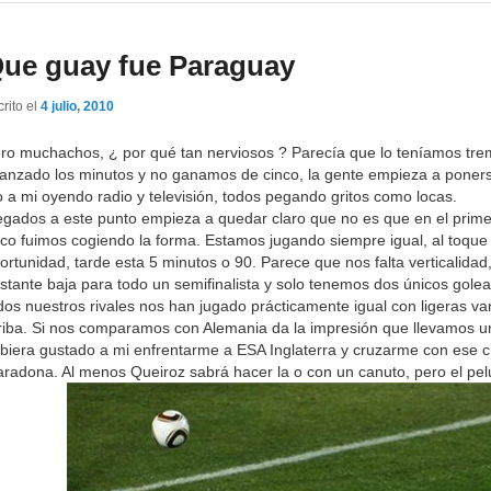
ue guay fue Paraguay
rito el
4 julio, 2010
ro muchachos, ¿ por qué tan nerviosos ? Parecía que lo teníamos t
anzado los minutos y no ganamos de cinco, la gente empieza a poners
o a mi oyendo radio y televisión, todos pegando gritos como locas.
egados a este punto empieza a quedar claro que no es que en el prime
co fuimos cogiendo la forma. Estamos jugando siempre igual, al toque 
ortunidad, tarde esta 5 minutos o 90. Parece que nos falta verticalida
stante baja para todo un semifinalista y solo tenemos dos únicos gole
dos nuestros rivales nos han jugado prácticamente igual con ligeras va
riba. Si nos comparamos con Alemania da la impresión que llevamos u
biera gustado a mi enfrentarme a ESA Inglaterra y cruzarme con ese c
radona. Al menos Queiroz sabrá hacer la o con un canuto, pero el p