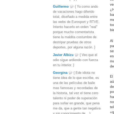
ve
Guillermo
{ Yo como ando
¿H
de vacaciones hago diferido
ba
total, diseñado a medida entre
me
las webs de Eurosport y RTVE.
to
Intento hacerlo en orden "real"
bi
porque mucho comentarista
tiene la maldita costumbre de
Al
destripar pruebas de otros
pa
deportes, por alguna razón. }
se
Javier Albizu
{ Veo que el
es
odio sigue ardiendo con fuerza
mo
en tu interior. }
de
Georgina
{ Ede idiota no
El
tiene idea de lo que escribe, es
aú
una de las películas de baile
de
mas famosas y recordadas de
po
la historia, tal vez el tiene cero
ha
talento ni poder de superación
no
para soñar en grande, que pena
te
me da, que a gente tan negativa
«q
y sin conocimiento de... }