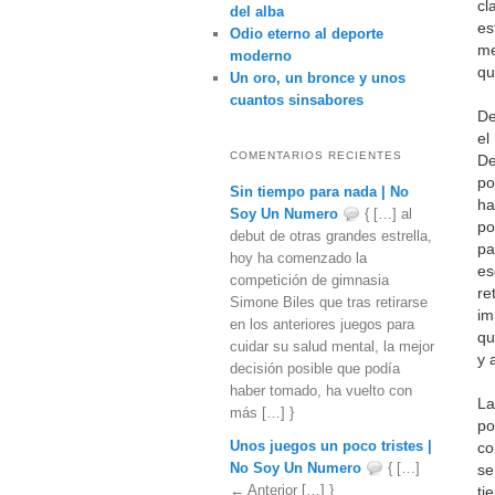
cl
del alba
es
Odio eterno al deporte
me
moderno
qu
Un oro, un bronce y unos
cuantos sinsabores
De
el
COMENTARIOS RECIENTES
De
po
Sin tiempo para nada | No
ha
Soy Un Numero
{ […] al
po
debut de otras grandes estrella,
pa
hoy ha comenzado la
es
competición de gimnasia
re
Simone Biles que tras retirarse
im
en los anteriores juegos para
qu
cuidar su salud mental, la mejor
y 
decisión posible que podía
haber tomado, ha vuelto con
La
más […] }
po
Unos juegos un poco tristes |
co
No Soy Un Numero
{ […]
se
← Anterior […] }
ti