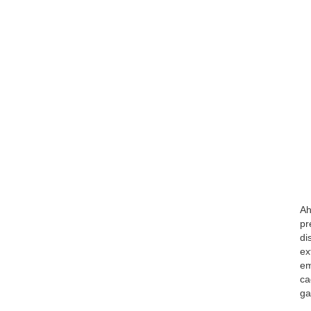
Ah
pr
di
ex
em
ca
ga