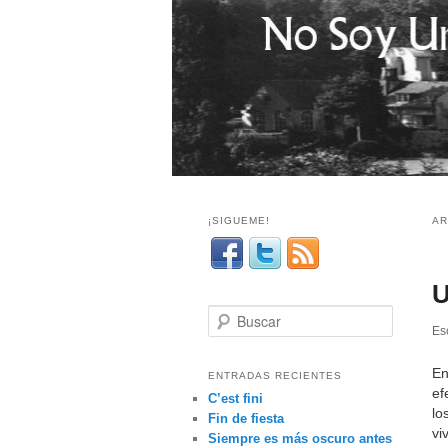
¡SIGUEME!
AR
U
B
Esc
u
s
En
c
ENTRADAS RECIENTES
ef
a
C’est fini
lo
r
Fin de fiesta
vi
Siempre es más oscuro antes