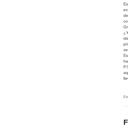
Es
ex
de
co
Gr
¿Y
id
pr
se
Es
ha
P.
aq
ll
Es
F