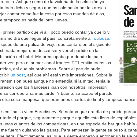
aro esta. Así que como de la victoria de la selección ya
ta todo dicho y seguro que os sale hasta por las orejas
jor contar como fue la cosa por esos mundos de dios,
e tampoco es nada del otro jueves.
l primer partido que vi allí poco puedo contar ya que lo vi
 mismo día que llegue al país, concretamente a
Toulouse
.
spués de una paliza de viaje, que contare en el siguiente
st, nada mejor que descansar y ver el partido en la
bitación del hotel. Me preocupaba por donde lo iba a
der ver, pero el primer canal frances TF1 emitia todos los
rtidos, así que sin problemas. Sobre el partido pude
cribir
un post
, así que ahí están mis impresiones. Sobre la
transmisión pues aunque no entendía ni la mitad, tenia la
presión que los franceses iban con nosotros, impresión
e se corroboraría más tarde. Y bueno, se acabo el partido
a otra cosa mariposa, que eran unos cuartos de final y tampoco habi
 semifinal la vi en Eurodisney. Se notaba que era día de partido porq
r todo el parque, seguramente porque aquello esta lleno de españoles. 
n unos cuantos de los compatriotas, en una especie de bar que había e
 me fueron quitando las ganas. Para empezar, la gente se puso a can
ene letra! Efectivamente, así que la gente empezó a entonar un lalala 