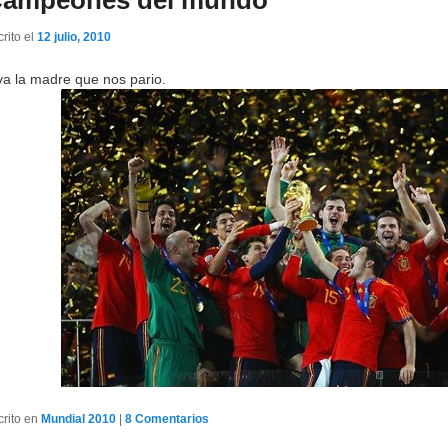
ampeones del mundo
rito el
12 julio, 2010
va la madre que nos pario.
crito en
Mundial 2010
|
8
Comentarios