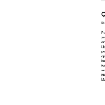
Q
Esc
Pe
av
di
Ll
po
op
ba
to
ar
hu
Ma