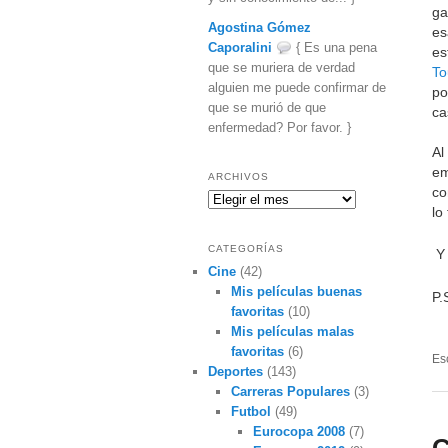
ga
Agostina Gómez
es
Caporalini
{ Es una pena
es
que se muriera de verdad
To
alguien me puede confirmar de
po
que se murió de que
ca
enfermedad? Por favor. }
Al
em
ARCHIVOS
co
Archivos
lo
CATEGORÍAS
Y 
Cine
(42)
Mis películas buenas
P.
favoritas
(10)
Mis películas malas
favoritas
(6)
Es
Deportes
(143)
Carreras Populares
(3)
Futbol
(49)
Eurocopa 2008
(7)