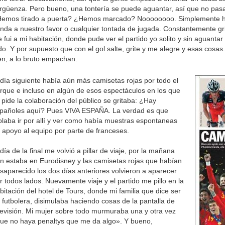
rgüenza. Pero bueno, una tontería se puede aguantar, así que no pas
emos tirado a puerta? ¿Hemos marcado? Noooooooo. Simplemente ha
nda a nuestro favor o cualquier tontada de jugada. Constantemente gr
 fui a mi habitación, donde pude ver el partido yo solito y sin aguantar
do. Y por supuesto que con el gol salte, grite y me alegre y esas cosa
en, a lo bruto empachan.
 día siguiente había aún más camisetas rojas por todo el
rque e incluso en algún de esos espectáculos en los que
 pide la colaboración del público se gritaba: ¿Hay
pañoles aquí? Pues VIVA ESPAÑA. La verdad es que
laba ir por allí y ver como había muestras espontaneas
 apoyo al equipo por parte de franceses.
 día de la final me volvió a pillar de viaje, por la mañana
n estaba en Eurodisney y las camisetas rojas que habían
saparecido los dos días anteriores volvieron a aparecer
r todos lados. Nuevamente viaje y el partido me pillo en la
bitación del hotel de Tours, donde mi familia que dice ser
 futbolera, disimulaba haciendo cosas de la pantalla de
levisión. Mi mujer sobre todo murmuraba una y otra vez
ue no haya penaltys que me da algo». Y bueno,