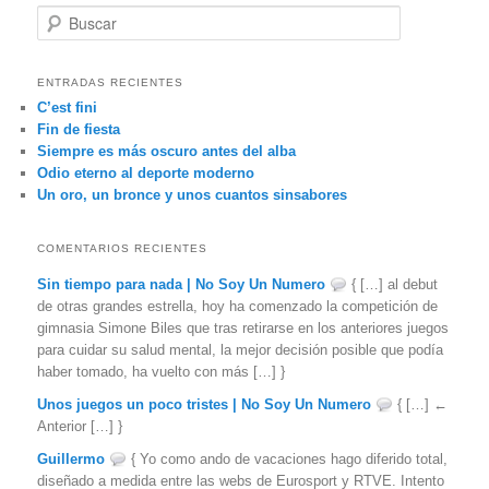
B
u
s
c
ENTRADAS RECIENTES
a
C’est fini
r
Fin de fiesta
Siempre es más oscuro antes del alba
Odio eterno al deporte moderno
Un oro, un bronce y unos cuantos sinsabores
COMENTARIOS RECIENTES
Sin tiempo para nada | No Soy Un Numero
{ […] al debut
de otras grandes estrella, hoy ha comenzado la competición de
gimnasia Simone Biles que tras retirarse en los anteriores juegos
para cuidar su salud mental, la mejor decisión posible que podía
haber tomado, ha vuelto con más […] }
Unos juegos un poco tristes | No Soy Un Numero
{ […] ←
Anterior […] }
Guillermo
{ Yo como ando de vacaciones hago diferido total,
diseñado a medida entre las webs de Eurosport y RTVE. Intento