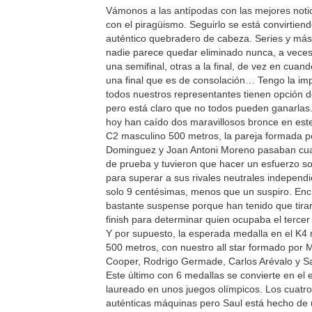
Vámonos a las antípodas con las mejores notic
con el piragüismo. Seguirlo se está convirtien
auténtico quebradero de cabeza. Series y más
nadie parece quedar eliminado nunca, a vece
una semifinal, otras a la final, de vez en cuan
una final que es de consolación… Tengo la im
todos nuestros representantes tienen opción d
pero está claro que no todos pueden ganarlas
hoy han caído dos maravillosos bronce en est
C2 masculino 500 metros, la pareja formada p
Dominguez y Joan Antoni Moreno pasaban cua
de prueba y tuvieron que hacer un esfuerzo 
para superar a sus rivales neutrales independ
solo 9 centésimas, menos que un suspiro. En
bastante suspense porque han tenido que tirar
finish para determinar quien ocupaba el tercer 
Y por supuesto, la esperada medalla en el K4
500 metros, con nuestro all star formado por 
Cooper, Rodrigo Germade, Carlos Arévalo y Sa
Este último con 6 medallas se convierte en el
laureado en unos juegos olímpicos. Los cuatr
auténticas máquinas pero Saul está hecho de