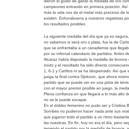
dieron el gusto de ganar la medalla de oro co
campeones entrando en primera posición. Así
más la vela nos da el metal más precioso de l
existen. Enhorabuena a nuestros regatistas po
los resultados posibles.
La siguiente medalla del día que ya es segura
no sabemos si será oro o plata, fue la de Carlo
que se enfrentaba a un canadiense que llega
por su infernal calendario de partidos. Antes d
Alcaraz había disputado la medalla de bronce 
mixto y el resultado ha sido directa consecuen
1, 6-1 y Carlitos ni se ha despeinado. Así que
juega la final contra Djokovic, que ahora mism
partido que se puede ver en una pista de teni
con el mayor premio posible en juego, la meda
Plena confianza en que llegará a lo más alto d
no se le puede escapar.
En el dobles femenino no pudo ser y Cristina 
Sorribes no pudieron hacer nada ante sus rival
que jugaron todo el partido a un ritmo bastant
las nuestras. En fin, hoy no era el día, pero s
teniendo el partido por la medalla de bronce, 