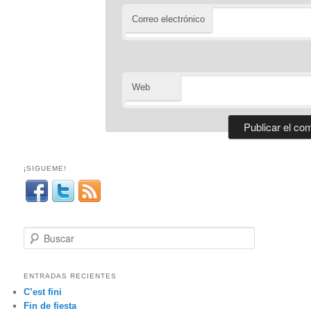
Correo electrónico
Web
¡SIGUEME!
B
u
s
c
ENTRADAS RECIENTES
a
C’est fini
r
Fin de fiesta