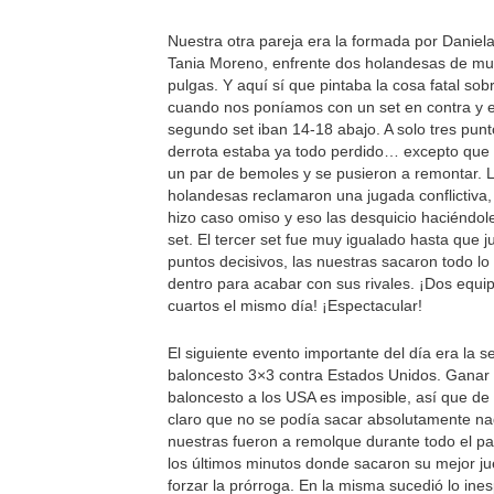
Nuestra otra pareja era la formada por Daniela
Tania Moreno, enfrente dos holandesas de m
pulgas. Y aquí sí que pintaba la cosa fatal sob
cuando nos poníamos con un set en contra y e
segundo set iban 14-18 abajo. A solo tres punt
derrota estaba ya todo perdido… excepto que
un par de bemoles y se pusieron a remontar. 
holandesas reclamaron una jugada conflictiva, 
hizo caso omiso y eso las desquicio haciéndol
set. El tercer set fue muy igualado hasta que j
puntos decisivos, las nuestras sacaron todo lo
dentro para acabar con sus rivales. ¡Dos equi
cuartos el mismo día! ¡Espectacular!
El siguiente evento importante del día era la se
baloncesto 3×3 contra Estados Unidos. Ganar 
baloncesto a los USA es imposible, así que de
claro que no se podía sacar absolutamente na
nuestras fueron a remolque durante todo el pa
los últimos minutos donde sacaron su mejor j
forzar la prórroga. En la misma sucedió lo ine