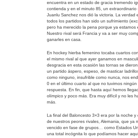
encuentra en un estado de gracia tremendo ig
contienda y en el minuto 85, un extraordinario
Juanlu Sanchez nos dió la victoria. La verdad 
todos los partidos han sido un sufrimiento (ex
pero ha merecido la pena porque ya estamos en
Nuestro rival será Francia y va a ser muy com
ganarles en casa.
En hockey hierba femenino tocaba cuartos con
el mismo rival al que ayer ganamos en mascul
desgracia en esta ocasión las tornas se dieron 
un partido áspero, espeso, de masticar ladrillo
como ninguno, insufrible como nunca, nos en
0 en el último cuarto al que no tuvimos ningún 
respuesta. En fin, que hasta aquí hemos llega
olímpico y poco más. Era muy difícil y no les 
más.
La final del Baloncesto 3×3 era por la noche y
de nuestros peores rivales, Alemania, que ya 
vencido en fase de grupos… como Estados Un
una total incógnita lo que podíamos hacer aquí