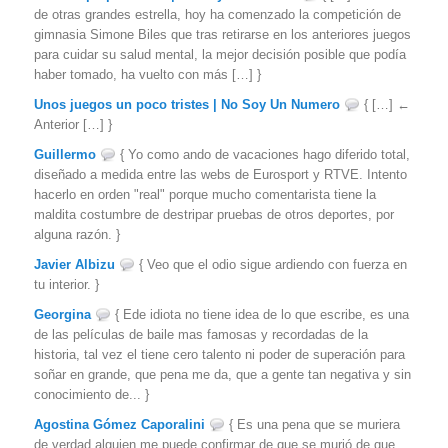
de otras grandes estrella, hoy ha comenzado la competición de
gimnasia Simone Biles que tras retirarse en los anteriores juegos
para cuidar su salud mental, la mejor decisión posible que podía
haber tomado, ha vuelto con más […] }
Unos juegos un poco tristes | No Soy Un Numero
{ […] ←
Anterior […] }
Guillermo
{ Yo como ando de vacaciones hago diferido total,
diseñado a medida entre las webs de Eurosport y RTVE. Intento
hacerlo en orden "real" porque mucho comentarista tiene la
maldita costumbre de destripar pruebas de otros deportes, por
alguna razón. }
Javier Albizu
{ Veo que el odio sigue ardiendo con fuerza en
tu interior. }
Georgina
{ Ede idiota no tiene idea de lo que escribe, es una
de las películas de baile mas famosas y recordadas de la
historia, tal vez el tiene cero talento ni poder de superación para
soñar en grande, que pena me da, que a gente tan negativa y sin
conocimiento de... }
Agostina Gómez Caporalini
{ Es una pena que se muriera
de verdad alguien me puede confirmar de que se murió de que