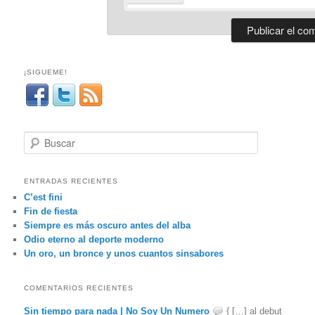
¡SIGUEME!
B
u
s
c
ENTRADAS RECIENTES
a
C’est fini
r
Fin de fiesta
Siempre es más oscuro antes del alba
Odio eterno al deporte moderno
Un oro, un bronce y unos cuantos sinsabores
COMENTARIOS RECIENTES
Sin tiempo para nada | No Soy Un Numero
{ […] al debut