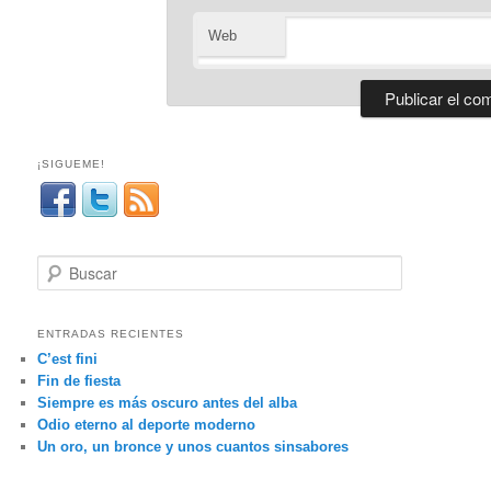
Web
¡SIGUEME!
B
u
s
c
ENTRADAS RECIENTES
a
C’est fini
r
Fin de fiesta
Siempre es más oscuro antes del alba
Odio eterno al deporte moderno
Un oro, un bronce y unos cuantos sinsabores