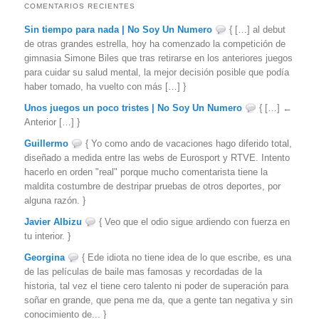
COMENTARIOS RECIENTES
Sin tiempo para nada | No Soy Un Numero
{ […] al debut
de otras grandes estrella, hoy ha comenzado la competición de
gimnasia Simone Biles que tras retirarse en los anteriores juegos
para cuidar su salud mental, la mejor decisión posible que podía
haber tomado, ha vuelto con más […] }
Unos juegos un poco tristes | No Soy Un Numero
{ […] ←
Anterior […] }
Guillermo
{ Yo como ando de vacaciones hago diferido total,
diseñado a medida entre las webs de Eurosport y RTVE. Intento
hacerlo en orden "real" porque mucho comentarista tiene la
maldita costumbre de destripar pruebas de otros deportes, por
alguna razón. }
Javier Albizu
{ Veo que el odio sigue ardiendo con fuerza en
tu interior. }
Georgina
{ Ede idiota no tiene idea de lo que escribe, es una
de las películas de baile mas famosas y recordadas de la
historia, tal vez el tiene cero talento ni poder de superación para
soñar en grande, que pena me da, que a gente tan negativa y sin
conocimiento de... }