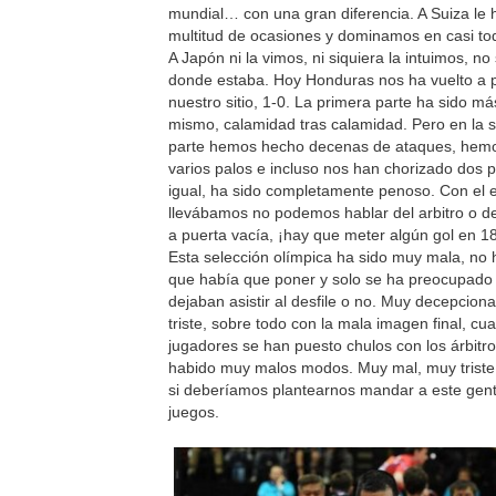
mundial… con una gran diferencia. A Suiza le 
multitud de ocasiones y dominamos en casi tod
A Japón ni la vimos, ni siquiera la intuimos, n
donde estaba. Hoy Honduras nos ha vuelto a 
nuestro sitio, 1-0. La primera parte ha sido má
mismo, calamidad tras calamidad. Pero en la
parte hemos hecho decenas de ataques, hem
varios palos e incluso nos han chorizado dos p
igual, ha sido completamente penoso. Con el 
llevábamos no podemos hablar del arbitro o d
a puerta vacía, ¡hay que meter algún gol en 1
Esta selección olímpica ha sido muy mala, no 
que había que poner y solo se ha preocupado 
dejaban asistir al desfile o no. Muy decepcion
triste, sobre todo con la mala imagen final, c
jugadores se han puesto chulos con los árbitro
habido muy malos modos. Muy mal, muy triste,
si deberíamos plantearnos mandar a este gen
juegos.