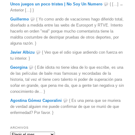
Unos juegos un poco tristes | No Soy Un Numero
{ […] ←
Anterior […] }
Guillermo
{ Yo como ando de vacaciones hago diferido total,
diseñado a medida entre las webs de Eurosport y RTVE. Intento
hacerlo en orden "real" porque mucho comentarista tiene la
maldita costumbre de destripar pruebas de otros deportes, por
alguna razón. }
Javier Albizu
{ Veo que el odio sigue ardiendo con fuerza en
tu interior. }
Georgina
{ Ede idiota no tiene idea de lo que escribe, es una
de las películas de baile mas famosas y recordadas de la
historia, tal vez el tiene cero talento ni poder de superación para
soñar en grande, que pena me da, que a gente tan negativa y sin
conocimiento de... }
Agostina Gómez Caporalini
{ Es una pena que se muriera
de verdad alguien me puede confirmar de que se murió de que
enfermedad? Por favor. }
ARCHIVOS
Archivos