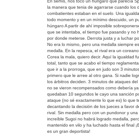
En semis, nos toco un húngaro que parecía S
la manera que tenia de agarrarse cuando los 
combatientes estaban en el suelo. Una igualda
todo momento y en un mínimo descuido, un pu
húngaro A partir de ahí imposible sobreponer
que se intentaba, el tiempo fue pasando y no h
por donde meterse. Derrota justa y a luchar p
No era lo mismo, pero una medalla siempre e
medalla. En la repesca, el rival era un corea
Corea la mala, quiero decir. Aquí la igualdad f
total, tanto que se acabo el tiempo reglamenta
que ir a la prorroga, que en judo son 3 minuto
primero que le arree al otro gana. Si nadie log
los árbitros deciden. 3 minutos de ataques de
no se vieron recompensados como debería y
quedaban 10 segundos le cayo una sanción po
ataque (no sé exactamente lo que es) lo que 
decantando la decisión de los jueces a favor d
rival. Sin medalla pero con un pundonor y una 
increíble Sugoi no habrá logrado medalla, per
mantenido en vilo y ha luchado hasta el final ¡
es un gran deportista!