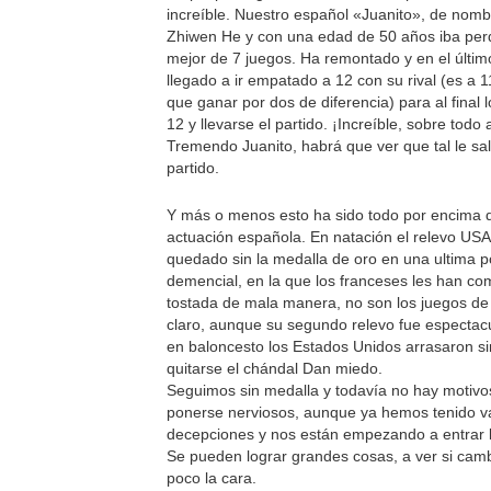
increíble. Nuestro español «Juanito», de nomb
Zhiwen He y con una edad de 50 años iba perd
mejor de 7 juegos. Ha remontado y en el últi
llegado a ir empatado a 12 con su rival (es a 
que ganar por dos de diferencia) para al final 
12 y llevarse el partido. ¡Increíble, sobre todo
Tremendo Juanito, habrá que ver que tal le sa
partido.
Y más o menos esto ha sido todo por encima d
actuación española. En natación el relevo USA
quedado sin la medalla de oro en una ultima p
demencial, en la que los franceses les han co
tostada de mala manera, no son los juegos de
claro, aunque su segundo relevo fue espectacul
en baloncesto los Estados Unidos arrasaron sin
quitarse el chándal Dan miedo.
Seguimos sin medalla y todavía no hay motivo
ponerse nerviosos, aunque ya hemos tenido v
decepciones y nos están empezando a entrar 
Se pueden lograr grandes cosas, a ver si ca
poco la cara.