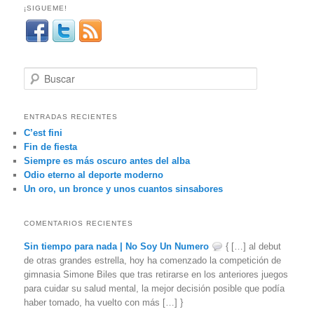
¡SIGUEME!
B
u
s
c
ENTRADAS RECIENTES
a
C’est fini
r
Fin de fiesta
Siempre es más oscuro antes del alba
Odio eterno al deporte moderno
Un oro, un bronce y unos cuantos sinsabores
COMENTARIOS RECIENTES
Sin tiempo para nada | No Soy Un Numero
{ […] al debut
de otras grandes estrella, hoy ha comenzado la competición de
gimnasia Simone Biles que tras retirarse en los anteriores juegos
para cuidar su salud mental, la mejor decisión posible que podía
haber tomado, ha vuelto con más […] }