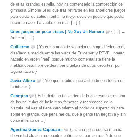
de otras grandes estrella, hoy ha comenzado la competición de
gimnasia Simone Biles que tras retirarse en los anteriores juegos
para cuidar su salud mental, la mejor decisión posible que podía
haber tomado, ha vuelto con más […] }
Unos juegos un poco tristes | No Soy Un Numero
{ […] ←
Anterior […] }
Guillermo
{ Yo como ando de vacaciones hago diferido total,
diseñado a medida entre las webs de Eurosport y RTVE. Intento
hacerlo en orden "real" porque mucho comentarista tiene la
maldita costumbre de destripar pruebas de otros deportes, por
alguna razón. }
Javier Albizu
{ Veo que el odio sigue ardiendo con fuerza en
tu interior. }
Georgina
{ Ede idiota no tiene idea de lo que escribe, es una
de las películas de baile mas famosas y recordadas de la
historia, tal vez el tiene cero talento ni poder de superación para
soñar en grande, que pena me da, que a gente tan negativa y sin
conocimiento de... }
Agostina Gómez Caporalini
{ Es una pena que se muriera
de verdad alguien me puede confirmar de que se murió de que