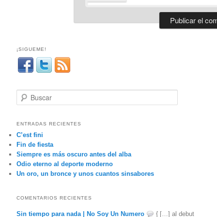
¡SIGUEME!
B
u
s
c
ENTRADAS RECIENTES
a
C’est fini
r
Fin de fiesta
Siempre es más oscuro antes del alba
Odio eterno al deporte moderno
Un oro, un bronce y unos cuantos sinsabores
COMENTARIOS RECIENTES
Sin tiempo para nada | No Soy Un Numero
{ […] al debut