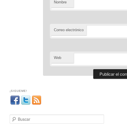
Nombre
Correo electrónico
Web
¡SIGUEME!
B
u