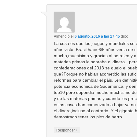
Almengló
el
6 agosto, 2016 a las 17:45
dijo:
La cosa es que los juegos y mundiales se 
años vista. Brasil hace 6/5 años venia de c
mucho,muchisimo y gracias al petroleo y a
materias primas le sobraba el dinero…pero
confederaciones del 2013 se quejo el pue
que?Porque no habian acometido las sufic
reformas para cambiar el pàis…en definittiv
potencia economica de Sudamerica, y dent
top10 pero dependia mucho muchisimo del
y de las materias primas y cuando los prec
estas cosas han comenzado a bajar ya no
el dinero,incluso al contrario. Y el gigante 
demostrado tener los pies de barro.
↓
Responder