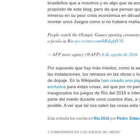
brasileños que a nosotros y es algo que se es
propósito de este blog, pero da que pensar qu
inmerso en su peor crisis económica en décad
montar unos Juegos como si no hubiera maña
People watch the Olympic Games opening ceremony 
a favela in Rio
pic.twitter.com/hBzkqbfV3L
— AFP news agency (@AFP)
6 de agosto de 2016
Por supuesto que hay más miedos, como la sa
las instalaciones, los retrasos en las obras o 
de dopaje. En la Wikipedia
han creado una pá
exclusiva
para estas cosas, así que por mi par
inaugurados los juegos de Río del 2016 e intent
parte del miedo durante unos cuantos días, a v
posible. A ver que tal nos salen las cosas esta 
Esta entrada fue escrita en
Rio 2016
por
Pedro
.
Enlac
1 COMENTARIOS EN “
LOS JUEGOS DEL MIEDO
”