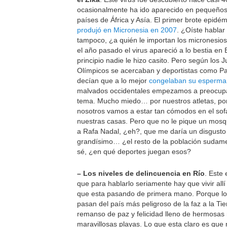
ocasionalmente ha ido aparecido en pequeños
países de África y Asía. El primer brote epidém
produjó en Micronesia en 2007
. ¿Oíste hablar
tampoco, ¿a quién le importan los micronesios
el año pasado el virus apareció a lo bestia en B
principio nadie le hizo casito. Pero según los 
Olímpicos se acercaban y deportistas como P
decían que a lo mejor
congelaban su esperma
malvados occidentales empezamos a preocupa
tema. Mucho miedo… por nuestros atletas, po
nosotros vamos a estar tan cómodos en el sof
nuestras casas. Pero que no le pique un mosq
a Rafa Nadal, ¿eh?, que me daría un disgusto
grandísimo… ¿el resto de la población sudam
sé, ¿en qué deportes juegan esos?
– Los niveles de delincuencia en Río
. Este
que para hablarlo seriamente hay que vivir allí
que esta pasando de primera mano. Porque l
pasan del país más peligroso de la faz a la Tie
remanso de paz y felicidad lleno de hermosas
maravillosas playas. Lo que esta claro es que