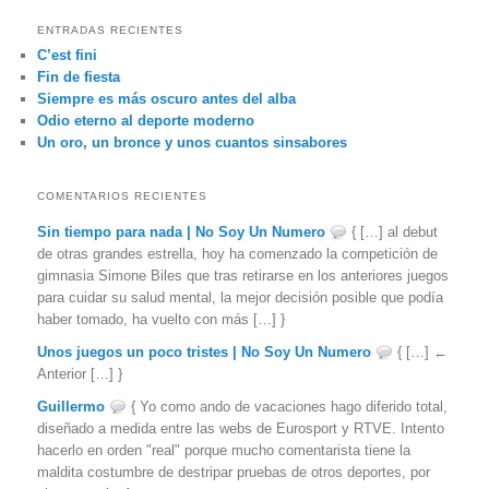
s
c
ENTRADAS RECIENTES
a
C’est fini
r
Fin de fiesta
Siempre es más oscuro antes del alba
Odio eterno al deporte moderno
Un oro, un bronce y unos cuantos sinsabores
COMENTARIOS RECIENTES
Sin tiempo para nada | No Soy Un Numero
{ […] al debut
de otras grandes estrella, hoy ha comenzado la competición de
gimnasia Simone Biles que tras retirarse en los anteriores juegos
para cuidar su salud mental, la mejor decisión posible que podía
haber tomado, ha vuelto con más […] }
Unos juegos un poco tristes | No Soy Un Numero
{ […] ←
Anterior […] }
Guillermo
{ Yo como ando de vacaciones hago diferido total,
diseñado a medida entre las webs de Eurosport y RTVE. Intento
hacerlo en orden "real" porque mucho comentarista tiene la
maldita costumbre de destripar pruebas de otros deportes, por