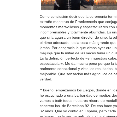
Como conclusión decir que la ceremonia termi
extraño monstruo de Frankenstein que conju
momentos maravillosos y espectaculares con
incomprensibles y totalmente aburridas. Es u
que si la agarra un buen director de cine, la ed
el ritmo adecuado, es la cosa más grande que
jamás. Por desgracia lo que vimos ayer era un
mejunje que la mitad de las veces tenía un gus
Es la definición perfecta de «en nuestras cabe
espectacular». Me da mucha pena porque la i
realmente sensacional y visto los resultados, 
mejorable. Que sensación más agridulce de c
verdad.
Y bueno, empezamos los juegos, donde en los
he escuchado a una barbaridad de medios dec
vamos a batir todos nuestros récord de medall
concreto las de Barcelona 92. De eso hace ya l
32 años. Que yo confío en España, pero cada
estamos con la misma película y al final siemp