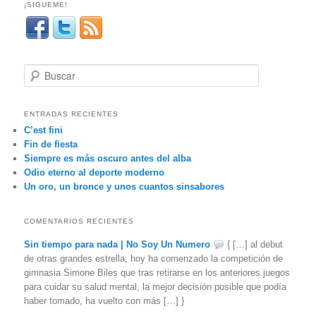
¡SIGUEME!
B
u
s
c
ENTRADAS RECIENTES
a
C’est fini
r
Fin de fiesta
Siempre es más oscuro antes del alba
Odio eterno al deporte moderno
Un oro, un bronce y unos cuantos sinsabores
COMENTARIOS RECIENTES
Sin tiempo para nada | No Soy Un Numero
{ […] al debut
de otras grandes estrella, hoy ha comenzado la competición de
gimnasia Simone Biles que tras retirarse en los anteriores juegos
para cuidar su salud mental, la mejor decisión posible que podía
haber tomado, ha vuelto con más […] }