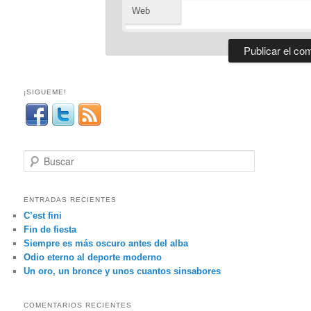
Web
¡SIGUEME!
B
u
s
c
ENTRADAS RECIENTES
a
C’est fini
r
Fin de fiesta
Siempre es más oscuro antes del alba
Odio eterno al deporte moderno
Un oro, un bronce y unos cuantos sinsabores
COMENTARIOS RECIENTES