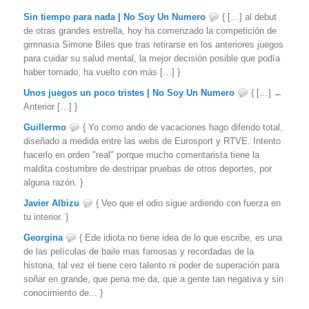
Sin tiempo para nada | No Soy Un Numero
{ […] al debut
de otras grandes estrella, hoy ha comenzado la competición de
gimnasia Simone Biles que tras retirarse en los anteriores juegos
para cuidar su salud mental, la mejor decisión posible que podía
haber tomado, ha vuelto con más […] }
Unos juegos un poco tristes | No Soy Un Numero
{ […] ←
Anterior […] }
Guillermo
{ Yo como ando de vacaciones hago diferido total,
diseñado a medida entre las webs de Eurosport y RTVE. Intento
hacerlo en orden "real" porque mucho comentarista tiene la
maldita costumbre de destripar pruebas de otros deportes, por
alguna razón. }
Javier Albizu
{ Veo que el odio sigue ardiendo con fuerza en
tu interior. }
Georgina
{ Ede idiota no tiene idea de lo que escribe, es una
de las películas de baile mas famosas y recordadas de la
historia, tal vez el tiene cero talento ni poder de superación para
soñar en grande, que pena me da, que a gente tan negativa y sin
conocimiento de... }