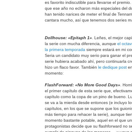
es favorito indiscutible para llevarse el premi
que ese año no echaron más especiales del d
han tenido narices de meter el final de Tennan
cantara mucho, así que tenemos dos series m
Dollhouse: «Epitaph 1»
. Leñes, el mejor cap
la serie con mucha diferencia, aunque
el octa
la primera temporada
siempre estará en mi co
Seria un candidato muy serio para ganar el pre
serie hubiera acabado ahí, pero continuarla cr
hizo un flaco favor. También
le dedique post
en
momento:
FlashForward: «No More Good Days»
. Homb
el primer capítulo de esta serie que, efectivam
capítulo como la copa de un pino de bueno. Lu
se va a la mierda desde entonces (e incluyo lo
capítulos, en los que se supone que los guioni
más tiempo para rehacer la serie), aunque tie
momento bastante potable, aquel en el que un
protagonistas decide que su flashforward no s
cumplir de ninguna de las maneras… ¡y vaya s