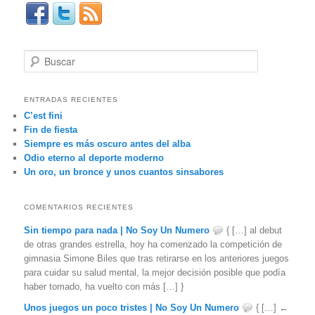
B
u
s
c
ENTRADAS RECIENTES
a
C’est fini
r
Fin de fiesta
Siempre es más oscuro antes del alba
Odio eterno al deporte moderno
Un oro, un bronce y unos cuantos sinsabores
COMENTARIOS RECIENTES
Sin tiempo para nada | No Soy Un Numero
{ […] al debut
de otras grandes estrella, hoy ha comenzado la competición de
gimnasia Simone Biles que tras retirarse en los anteriores juegos
para cuidar su salud mental, la mejor decisión posible que podía
haber tomado, ha vuelto con más […] }
Unos juegos un poco tristes | No Soy Un Numero
{ […] ←