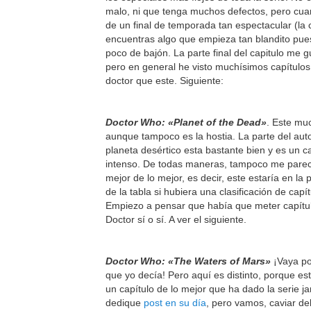
malo, ni que tenga muchos defectos, pero cu
de un final de temporada tan espectacular (la c
encuentras algo que empieza tan blandito pue
poco de bajón. La parte final del capitulo me 
pero en general he visto muchísimos capítulos
doctor que este. Siguiente:
Doctor Who: «Planet of the Dead»
. Este mu
aunque tampoco es la hostia. La parte del aut
planeta desértico esta bastante bien y es un c
intenso. De todas maneras, tampoco me parec
mejor de lo mejor, es decir, este estaría en la
de la tabla si hubiera una clasificación de capít
Empiezo a pensar que había que meter capítul
Doctor sí o sí. A ver el siguiente.
Doctor Who: «The Waters of Mars»
¡Vaya po
que yo decía! Pero aquí es distinto, porque es
un capítulo de lo mejor que ha dado la serie j
dedique
post en su día
, pero vamos, caviar de