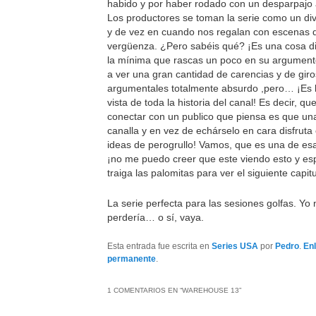
habido y por haber rodado con un desparpajo 
Los productores se toman la serie como un dive
y de vez en cuando nos regalan con escenas d
vergüenza. ¿Pero sabéis qué? ¡Es una cosa di
la mínima que rascas un poco en su argumen
a ver una gran cantidad de carencias y de giro
argumentales totalmente absurdo ,pero… ¡Es 
vista de toda la historia del canal! Es decir, q
conectar con un publico que piensa es que una
canalla y en vez de echárselo en cara disfruta
ideas de perogrullo! Vamos, que es una de esa
¡no me puedo creer que este viendo esto y e
traiga las palomitas para ver el siguiente capitu
La serie perfecta para las sesiones golfas. Yo
perdería… o sí, vaya.
Esta entrada fue escrita en
Series USA
por
Pedro
.
En
permanente
.
1 COMENTARIOS EN “
WAREHOUSE 13
”