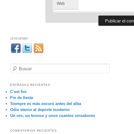
Web
¡SIGUEME!
B
u
s
c
ENTRADAS RECIENTES
a
C’est fini
r
Fin de fiesta
Siempre es más oscuro antes del alba
Odio eterno al deporte moderno
Un oro, un bronce y unos cuantos sinsabores
COMENTARIOS RECIENTES