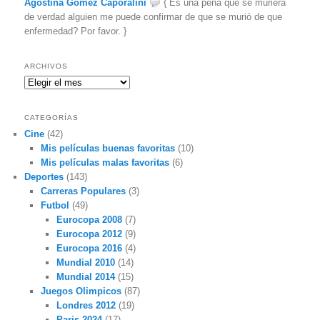
Agostina Gómez Caporalini
{ Es una pena que se muriera
de verdad alguien me puede confirmar de que se murió de que
enfermedad? Por favor. }
ARCHIVOS
Archivos
CATEGORÍAS
Cine
(42)
Mis películas buenas favoritas
(10)
Mis películas malas favoritas
(6)
Deportes
(143)
Carreras Populares
(3)
Futbol
(49)
Eurocopa 2008
(7)
Eurocopa 2012
(9)
Eurocopa 2016
(4)
Mundial 2010
(14)
Mundial 2014
(15)
Juegos Olimpicos
(87)
Londres 2012
(19)
Paris 2024
(17)