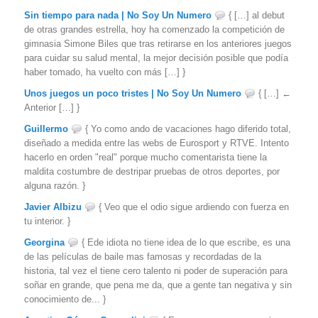
Sin tiempo para nada | No Soy Un Numero
{ […] al debut
de otras grandes estrella, hoy ha comenzado la competición de
gimnasia Simone Biles que tras retirarse en los anteriores juegos
para cuidar su salud mental, la mejor decisión posible que podía
haber tomado, ha vuelto con más […] }
Unos juegos un poco tristes | No Soy Un Numero
{ […] ←
Anterior […] }
Guillermo
{ Yo como ando de vacaciones hago diferido total,
diseñado a medida entre las webs de Eurosport y RTVE. Intento
hacerlo en orden "real" porque mucho comentarista tiene la
maldita costumbre de destripar pruebas de otros deportes, por
alguna razón. }
Javier Albizu
{ Veo que el odio sigue ardiendo con fuerza en
tu interior. }
Georgina
{ Ede idiota no tiene idea de lo que escribe, es una
de las películas de baile mas famosas y recordadas de la
historia, tal vez el tiene cero talento ni poder de superación para
soñar en grande, que pena me da, que a gente tan negativa y sin
conocimiento de... }