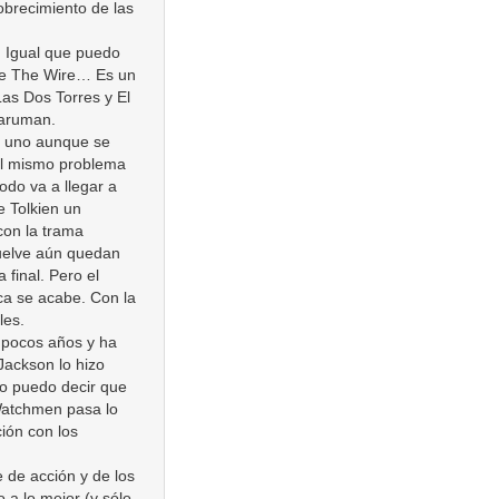
obrecimiento de las
. Igual que puedo
 de The Wire… Es un
as Dos Torres y El
Saruman.
mo uno aunque se
del mismo problema
odo va a llegar a
 Tolkien un
con la trama
suelve aún quedan
final. Pero el
ca se acabe. Con la
les.
 pocos años y ha
 Jackson lo hizo
no puedo decir que
 Watchmen pasa lo
ión con los
 de acción y de los
 a lo mejor (y sólo