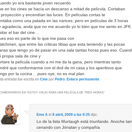
uando yo era bastante joven recuerdo
ue en los cines se hacía un descanso a mitad de película. Cortaban
a proyección y encendían las luces. En películas cortas te
entaba como una patada en las narices, pero en películas de 3 horas
e agradecía, anda que no me acuerdo yo lo bien que me sento en JFK
sitar el bar del cine…
ues eso es parte de lo que me pasa con
atchmen, que entre las criticas tibias que esta teniendo y las pocas
anas que tengo yo de pasar en una sala tantas horas pues eso. Cuand
i propia sala de cine y
ortare la película cuando a mi me da la gana, pero mientras tanto
endré que conformarme con el dvd de mi casa y los aperitivos que
engo por la cocina… pues oye, no es mal plan.
ta entrada fue escrita en
Cine
por
Pedro
.
Enlace permanente
.
COMENTARIOS EN “
ESTOY VIEJO PARA UNA PELÍCULA DE TRES HORAS
”
Eme A
el
8 abril, 2009 a las 9:35
dijo:
Lo de la lista Murtaugh está triunfando. Anoche tam
cenando con Jónatan y compañía