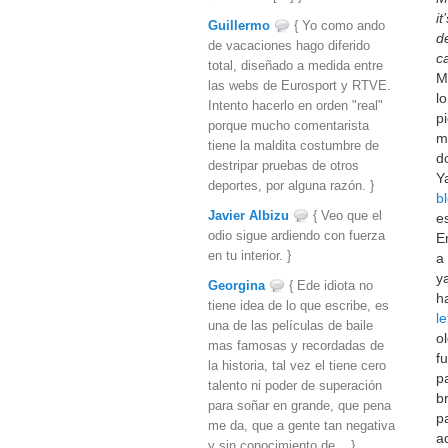
it
Guillermo
{ Yo como ando
d
de vacaciones hago diferido
c
total, diseñado a medida entre
M
las webs de Eurosport y RTVE.
l
Intento hacerlo en orden "real"
p
porque mucho comentarista
m
tiene la maldita costumbre de
d
destripar pruebas de otros
Y
deportes, por alguna razón. }
b
Javier Albizu
{ Veo que el
e
odio sigue ardiendo con fuerza
E
en tu interior. }
a
y
Georgina
{ Ede idiota no
h
tiene idea de lo que escribe, es
le
una de las películas de baile
o
mas famosas y recordadas de
f
la historia, tal vez el tiene cero
p
talento ni poder de superación
b
para soñar en grande, que pena
p
me da, que a gente tan negativa
a
y sin conocimiento de... }