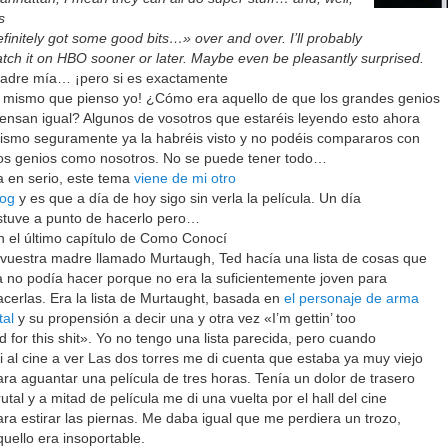
’s
efinitely got some good bits…» over and over. I’ll probably
atch it on HBO sooner or later. Maybe even be pleasantly surprised.
adre mía… ¡pero si es exactamente
o mismo que pienso yo! ¿Cómo era aquello de que los grandes genios
iensan igual? Algunos de vosotros que estaréis leyendo esto ahora
ismo seguramente ya la habréis visto y no podéis compararos con
os genios como nosotros. No se puede tener todo…
a en serio, este tema
viene de mi otro
log
y es que a día de hoy sigo sin verla la película. Un día
stuve a punto de hacerlo pero…
n el último capítulo de Como Conocí
 vuestra madre llamado Murtaugh, Ted hacía una lista de cosas que
a no podía hacer porque no era la suficientemente joven para
acerlas. Era la lista de Murtaught, basada en
el personaje de arma
tal
y su propensión a decir una y otra vez «I’m gettin’ too
ld for this shit». Yo no tengo una lista parecida, pero cuando
ui al cine a ver Las dos torres me di cuenta que estaba ya muy viejo
ara aguantar una película de tres horas. Tenía un dolor de trasero
rutal y a mitad de película me di una vuelta por el hall del cine
ara estirar las piernas. Me daba igual que me perdiera un trozo,
quello era insoportable.