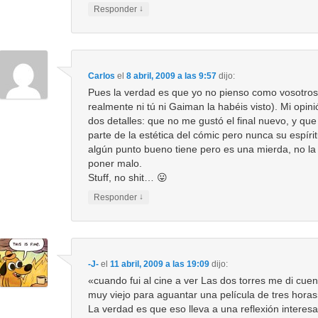
↓
Responder
Carlos
el
8 abril, 2009 a las 9:57
dijo:
Pues la verdad es que yo no pienso como vosotros
realmente ni tú ni Gaiman la habéis visto). Mi opin
dos detalles: que no me gustó el final nuevo, y que a
parte de la estética del cómic pero nunca su espír
algún punto bueno tiene pero es una mierda, no la
poner malo.
Stuff, no shit… 😛
↓
Responder
-J-
el
11 abril, 2009 a las 19:09
dijo:
«cuando fui al cine a ver Las dos torres me di cue
muy viejo para aguantar una película de tres hora
La verdad es que eso lleva a una reflexión interes