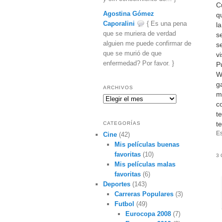
C
Agostina Gómez
q
Caporalini
{ Es una pena
l
que se muriera de verdad
s
alguien me puede confirmar de
s
que se murió de que
vi
enfermedad? Por favor. }
P
W
g
ARCHIVOS
m
Archivos
c
t
t
CATEGORÍAS
Es
Cine
(42)
Mis películas buenas
favoritas
(10)
3 
Mis películas malas
favoritas
(6)
Deportes
(143)
Carreras Populares
(3)
Futbol
(49)
Eurocopa 2008
(7)