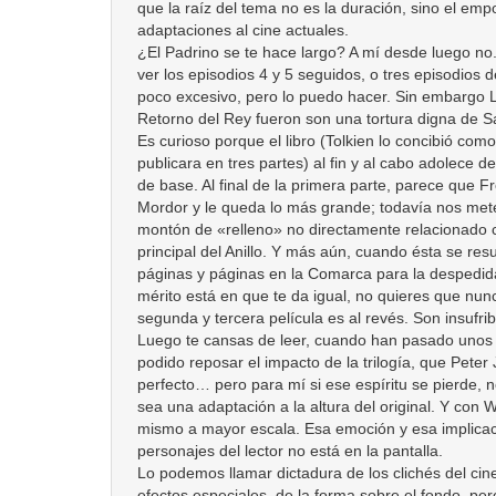
que la raíz del tema no es la duración, sino el emp
adaptaciones al cine actuales.
¿El Padrino se te hace largo? A mí desde luego no
ver los episodios 4 y 5 seguidos, o tres episodios
poco excesivo, pero lo puedo hacer. Sin embargo L
Retorno del Rey fueron son una tortura digna de 
Es curioso porque el libro (Tolkien lo concibió co
publicara en tres partes) al fin y al cabo adolece 
de base. Al final de la primera parte, parece que Fr
Mordor y le queda lo más grande; todavía nos mete
montón de «relleno» no directamente relacionado 
principal del Anillo. Y más aún, cuando ésta se re
páginas y páginas en la Comarca para la despedida 
mérito está en que te da igual, no quieres que nun
segunda y tercera película es al revés. Son insufrib
Luego te cansas de leer, cuando han pasado unos
podido reposar el impacto de la trilogía, que Peter
perfecto… pero para mí si ese espíritu se pierde, 
sea una adaptación a la altura del original. Y con
mismo a mayor escala. Esa emoción y esa implicac
personajes del lector no está en la pantalla.
Lo podemos llamar dictadura de los clichés del cine
efectos especiales, de la forma sobre el fondo, pero