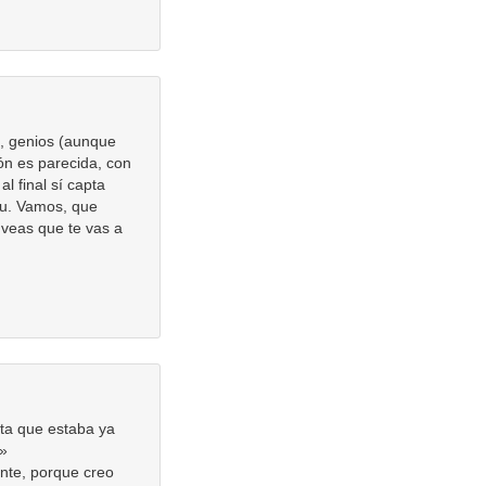
, genios (aunque
ión es parecida, con
l final sí capta
itu. Vamos, que
 veas que te vas a
nta que estaba ya
s»
ante, porque creo