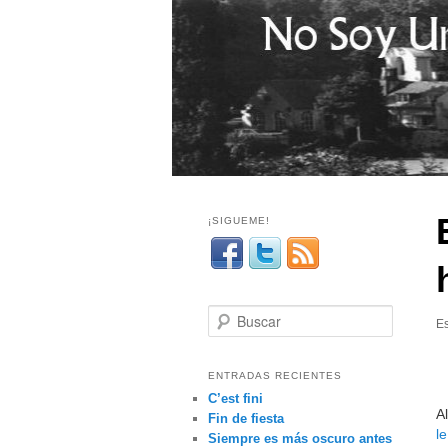
¡SIGUEME!
B
Es
u
s
c
ENTRADAS RECIENTES
a
C’est fini
A
r
Fin de fiesta
l
Siempre es más oscuro antes