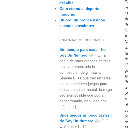
I
del alba
m
Odio eterno al deporte
I
moderno
A
Un oro, un bronce y unos
t
cuantos sinsabores
H
A
COMENTARIOS RECIENTES
N
w
Sin tiempo para nada | No
ta
Soy Un Numero
{ […] al
do
debut de otras grandes estrella,
i
hoy ha comenzado la
go
competición de gimnasia
ac
Simone Biles que tras retirarse
t
en los anteriores juegos para
we
cuidar su salud mental, la mejor
p
decisión posible que podía
a 
haber tomado, ha vuelto con
o
más […] }
s
Unos juegos un poco tristes |
p
No Soy Un Numero
{ […]
no
← Anterior […] }
M