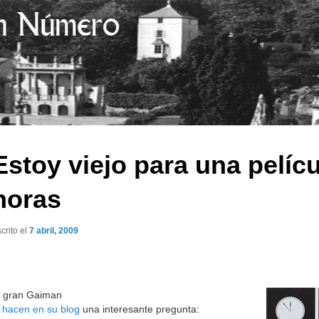
Estoy viejo para una pelícu
horas
crito el
7 abril, 2009
l gran Gaiman
e hacen en su blog
una interesante pregunta: