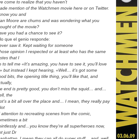
’ve come to realize that you haven’t
ade mention of the Watchmen movie here or on Twitter.
 know you and
lan Moore are chums and was wondering what you
hought of the movie?
ave you had a chance to see it?
 lo que el genio responde:
ever saw it. Kept waiting for someone
hose opinion I respected or at least who has the same
stes that I
 to tell me «It’s amazing, you have to see it, you’ll love
t!» but instead I kept hearing, «Well… it’s got some
od bits, the opening title thing, you’ll like that, and
tually,
he end is pretty good, you don’t miss the squid… and…
ll, the
lot’s a bit all over the place and… I mean, they really pay
lot
f attention to recreating scenes from the comic,
ometimes a bit
ointlessly and…you know they’re all superheroes now,
t just Dr
anhattan, I mean they can all do super stuff… and, well,