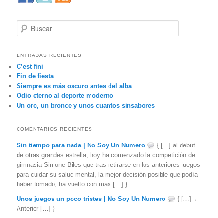
B
u
s
c
ENTRADAS RECIENTES
a
C’est fini
r
Fin de fiesta
Siempre es más oscuro antes del alba
Odio eterno al deporte moderno
Un oro, un bronce y unos cuantos sinsabores
COMENTARIOS RECIENTES
Sin tiempo para nada | No Soy Un Numero
{ […] al debut
de otras grandes estrella, hoy ha comenzado la competición de
gimnasia Simone Biles que tras retirarse en los anteriores juegos
para cuidar su salud mental, la mejor decisión posible que podía
haber tomado, ha vuelto con más […] }
Unos juegos un poco tristes | No Soy Un Numero
{ […] ←
Anterior […] }