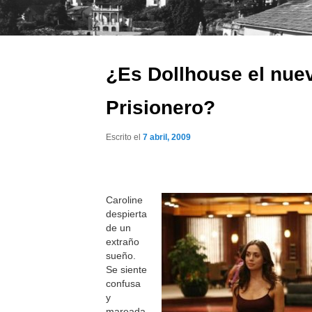
¿Es Dollhouse el nue
Prisionero?
Escrito el
7 abril, 2009
Caroline
despierta
de un
extraño
sueño.
Se siente
confusa
y
mareada