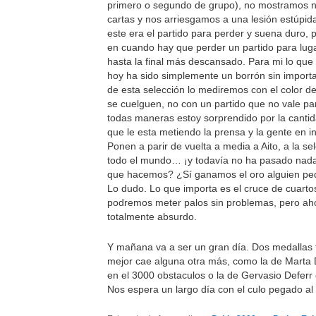
primero o segundo de grupo), no mostramos 
cartas y nos arriesgamos a una lesión estúpid
este era el partido para perder y suena duro, 
en cuando hay que perder un partido para luga
hasta la final más descansado. Para mi lo qu
hoy ha sido simplemente un borrón sin importan
de esta selección lo mediremos con el color d
se cuelguen, no con un partido que no vale p
todas maneras estoy sorprendido por la canti
que le esta metiendo la prensa y la gente en in
Ponen a parir de vuelta a media a Aito, a la se
todo el mundo… ¡y todavía no ha pasado nad
que hacemos? ¿Sí ganamos el oro alguien pe
Lo dudo. Lo que importa es el cruce de cuartos
podremos meter palos sin problemas, pero ah
totalmente absurdo.
Y mañana va a ser un gran día. Dos medallas fi
mejor cae alguna otra más, como la de Mart
en el 3000 obstaculos o la de Gervasio Deferr
Nos espera un largo día con el culo pegado al 