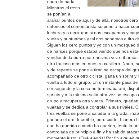
nada de nada.
Mientras el resto
se ponían a
arañar puntos de aquí y de allá, nosotros cero
entonces el comentarista se pone a hacer cue
lechera y a decir que si nos escapamos y co
vuelta y puntuamos y tal nos ponemos a tiro d
Siguen los cero puntos y yo con un mosqueo d
de narices porque estaba viendo que nos est
vendiendo la burra por enésima vez e íbamos
otro fracaso más en nuestro casillero. Nada,
y de repente se pone a tirar, se escapa del gr
acompañado de otro ciclista, gana un sprint y
vuelta a todo el grupo. En un instante pasa de 
ser segundo y la cosa no terminaba ahí, dispu
sprints y a la mínima salta otra vez se escapa 
grupo y recupera otra vuelta. Primero, queda
vueltas y se dedica a controlar a sus rivales. 
tres vueltas se pone a saludar a la grada, ¡h
ganado el oro! Increíble, pero cierto, Llanera 
que ha querido cuando ha querido, tenía la p
controlada de principio a fin y ha sabido atacar
momento justo. ¡Qué alegría! Por fin alguien 