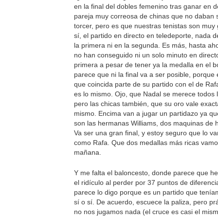
en la final del dobles femenino tras ganar en 
pareja muy correosa de chinas que no daban 
torcer, pero es que nuestras tenistas son muy
sí, el partido en directo en teledeporte, nada d
la primera ni en la segunda. Es más, hasta aho
no han conseguido ni un solo minuto en directo
primera a pesar de tener ya la medalla en el bo
parece que ni la final va a ser posible, porque 
que coincida parte de su partido con el de Rafa
es lo mismo. Ojo, que Nadal se merece todos 
pero las chicas también, que su oro vale exac
mismo. Encima van a jugar un partidazo ya que
son las hermanas Williams, dos maquinas de h
Va ser una gran final, y estoy seguro que lo va
como Rafa. Que dos medallas más ricas vamo
mañana.
Y me falta el baloncesto, donde parece que 
el ridículo al perder por 37 puntos de diferenci
parece lo digo porque es un partido que tenía
sí o sí. De acuerdo, escuece la paliza, pero p
no nos jugamos nada (el cruce es casi el mis