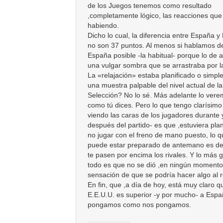
de los Juegos tenemos como resultado
,completamente lógico, las reacciones que
habiendo.
Dicho lo cual, la diferencia entre España y
no son 37 puntos. Al menos si hablamos de
España posible -la habitual- porque lo de 
una vulgar sombra que se arrastraba por la
La «relajación» estaba planificado o simp
una muestra palpable del nivel actual de la
Selección? No lo sé. Más adelante lo vere
como tú dices. Pero lo que tengo clarísim
viendo las caras de los jugadores durante 
después del partido- es que ,estuviera plan
no jugar con el freno de mano puesto, lo 
puede estar preparado de antemano es de
te pasen por encima los rivales. Y lo más 
todo es que no se dió ,en ningún momento,
sensación de que se podría hacer algo al 
En fin, que ,a día de hoy, está muy claro q
E.E.U.U. es superior -y por mucho- a Esp
pongamos como nos pongamos.