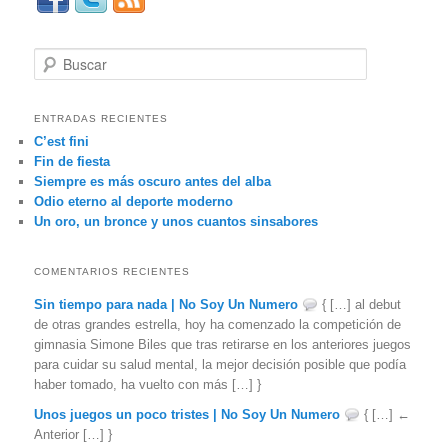
B
u
s
c
ENTRADAS RECIENTES
a
C’est fini
r
Fin de fiesta
Siempre es más oscuro antes del alba
Odio eterno al deporte moderno
Un oro, un bronce y unos cuantos sinsabores
COMENTARIOS RECIENTES
Sin tiempo para nada | No Soy Un Numero
{ […] al debut
de otras grandes estrella, hoy ha comenzado la competición de
gimnasia Simone Biles que tras retirarse en los anteriores juegos
para cuidar su salud mental, la mejor decisión posible que podía
haber tomado, ha vuelto con más […] }
Unos juegos un poco tristes | No Soy Un Numero
{ […] ←
Anterior […] }