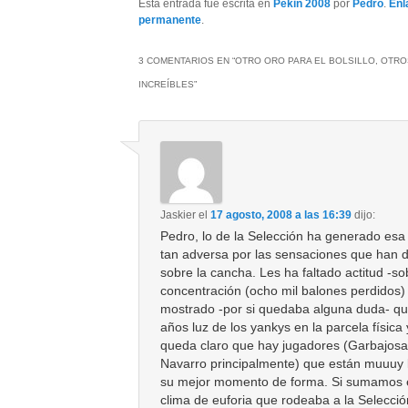
Esta entrada fue escrita en
Pekin 2008
por
Pedro
.
Enl
permanente
.
3 COMENTARIOS EN “
OTRO ORO PARA EL BOLSILLO, OTR
INCREÍBLES
”
Jaskier
el
17 agosto, 2008 a las 16:39
dijo:
Pedro, lo de la Selección ha generado esa
tan adversa por las sensaciones que han 
sobre la cancha. Les ha faltado actitud -so
concentración (ocho mil balones perdidos)
mostrado -por si quedaba alguna duda- qu
años luz de los yankys en la parcela físic
queda claro que hay jugadores (Garbajosa
Navarro principalmente) que están muuuy 
su mejor momento de forma. Si sumamos 
clima de euforia que rodeaba a la Selecció