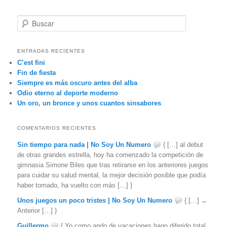
B
u
s
c
ENTRADAS RECIENTES
a
C’est fini
r
Fin de fiesta
Siempre es más oscuro antes del alba
Odio eterno al deporte moderno
Un oro, un bronce y unos cuantos sinsabores
COMENTARIOS RECIENTES
Sin tiempo para nada | No Soy Un Numero
{ […] al debut
de otras grandes estrella, hoy ha comenzado la competición de
gimnasia Simone Biles que tras retirarse en los anteriores juegos
para cuidar su salud mental, la mejor decisión posible que podía
haber tomado, ha vuelto con más […] }
Unos juegos un poco tristes | No Soy Un Numero
{ […] ←
Anterior […] }
Guillermo
{ Yo como ando de vacaciones hago diferido total,