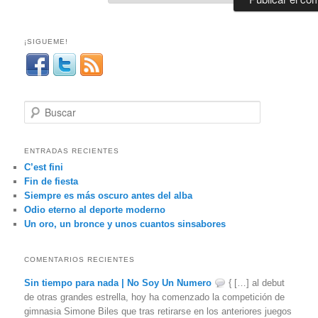
¡SIGUEME!
B
u
s
c
ENTRADAS RECIENTES
a
C’est fini
r
Fin de fiesta
Siempre es más oscuro antes del alba
Odio eterno al deporte moderno
Un oro, un bronce y unos cuantos sinsabores
COMENTARIOS RECIENTES
Sin tiempo para nada | No Soy Un Numero
{ […] al debut
de otras grandes estrella, hoy ha comenzado la competición de
gimnasia Simone Biles que tras retirarse en los anteriores juegos