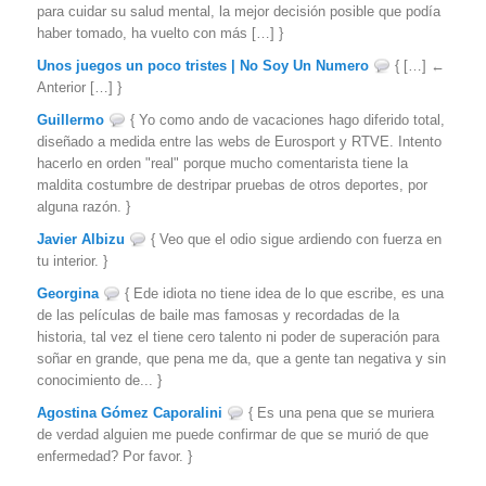
para cuidar su salud mental, la mejor decisión posible que podía
haber tomado, ha vuelto con más […] }
Unos juegos un poco tristes | No Soy Un Numero
{ […] ←
Anterior […] }
Guillermo
{ Yo como ando de vacaciones hago diferido total,
diseñado a medida entre las webs de Eurosport y RTVE. Intento
hacerlo en orden "real" porque mucho comentarista tiene la
maldita costumbre de destripar pruebas de otros deportes, por
alguna razón. }
Javier Albizu
{ Veo que el odio sigue ardiendo con fuerza en
tu interior. }
Georgina
{ Ede idiota no tiene idea de lo que escribe, es una
de las películas de baile mas famosas y recordadas de la
historia, tal vez el tiene cero talento ni poder de superación para
soñar en grande, que pena me da, que a gente tan negativa y sin
conocimiento de... }
Agostina Gómez Caporalini
{ Es una pena que se muriera
de verdad alguien me puede confirmar de que se murió de que
enfermedad? Por favor. }