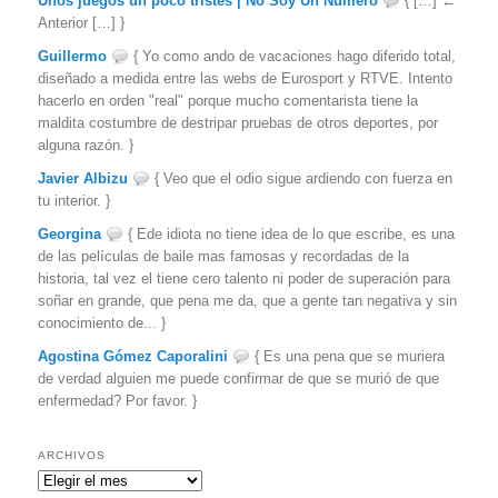
Unos juegos un poco tristes | No Soy Un Numero
{ […] ←
Anterior […] }
Guillermo
{ Yo como ando de vacaciones hago diferido total,
diseñado a medida entre las webs de Eurosport y RTVE. Intento
hacerlo en orden "real" porque mucho comentarista tiene la
maldita costumbre de destripar pruebas de otros deportes, por
alguna razón. }
Javier Albizu
{ Veo que el odio sigue ardiendo con fuerza en
tu interior. }
Georgina
{ Ede idiota no tiene idea de lo que escribe, es una
de las películas de baile mas famosas y recordadas de la
historia, tal vez el tiene cero talento ni poder de superación para
soñar en grande, que pena me da, que a gente tan negativa y sin
conocimiento de... }
Agostina Gómez Caporalini
{ Es una pena que se muriera
de verdad alguien me puede confirmar de que se murió de que
enfermedad? Por favor. }
ARCHIVOS
Archivos