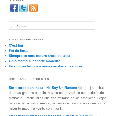
B
u
s
c
ENTRADAS RECIENTES
a
C’est fini
r
Fin de fiesta
Siempre es más oscuro antes del alba
Odio eterno al deporte moderno
Un oro, un bronce y unos cuantos sinsabores
COMENTARIOS RECIENTES
Sin tiempo para nada | No Soy Un Numero
{ […] al debut
de otras grandes estrella, hoy ha comenzado la competición de
gimnasia Simone Biles que tras retirarse en los anteriores juegos
para cuidar su salud mental, la mejor decisión posible que podía
haber tomado, ha vuelto con más […] }