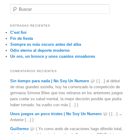
B
u
s
c
ENTRADAS RECIENTES
a
C’est fini
r
Fin de fiesta
Siempre es más oscuro antes del alba
Odio eterno al deporte moderno
Un oro, un bronce y unos cuantos sinsabores
COMENTARIOS RECIENTES
Sin tiempo para nada | No Soy Un Numero
{ […] al debut
de otras grandes estrella, hoy ha comenzado la competición de
gimnasia Simone Biles que tras retirarse en los anteriores juegos
para cuidar su salud mental, la mejor decisión posible que podía
haber tomado, ha vuelto con más […] }
Unos juegos un poco tristes | No Soy Un Numero
{ […] ←
Anterior […] }
Guillermo
{ Yo como ando de vacaciones hago diferido total,