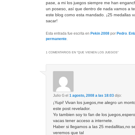
pase, a mi los juegos siempre me han engan
un poseso, así que dentro de nada vamos a te
este blog como esta mandado. ¡25 medallas 
sacar!
Esta entrada fue escrita en
Pekin 2008
por
Pedro
.
Enl
permanente
.
1 COMENTARIOS EN “
QUE VIENEN LOS JUEGOS
”
Julio G
el
1 agosto, 2008 a las 18:03
dijo:
¡Yupi! Vivan los juegos,me alegro un mont
este post revelador.
Yo tambien soy to fan de los juegos,esper
vacas tener acceso a internete.
Haber si llegamos a las 25 medallitas,no s
veremos que tal