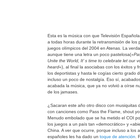
Esta es la música con que Televisión Española
a todas horas durante la retransmisión de los
juegos olímpicos del 2004 en Atenas. La verd
aunque tiene una letra un poco pastelosa(
«Pa
Unite the World, It’ s time to celebrate let our 
heard
«), al final la asociabas con los éxitos y 
los deportistas y hasta le cogías cierto grado 
incluso un poco de nostalgía. Eso sí, acabados
acabada la música, que ya no volvió a oírse 
de los jamases.
¿Sacaran este año otro disco con musiquitas de
con canciones como Pass the Flame, shout y
Menudo embolado que se ha metido el COI po
los juegos a un país tan «democrático» y «ab
China. A ver que ocurre, porque incluso a los a
españoles les ha dado un
toque de atención
. 