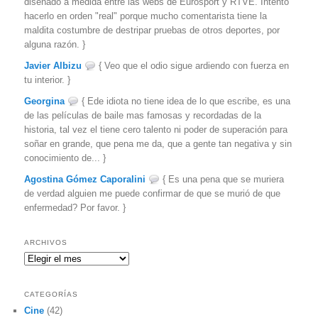
diseñado a medida entre las webs de Eurosport y RTVE. Intento
hacerlo en orden "real" porque mucho comentarista tiene la
maldita costumbre de destripar pruebas de otros deportes, por
alguna razón. }
Javier Albizu
{ Veo que el odio sigue ardiendo con fuerza en
tu interior. }
Georgina
{ Ede idiota no tiene idea de lo que escribe, es una
de las películas de baile mas famosas y recordadas de la
historia, tal vez el tiene cero talento ni poder de superación para
soñar en grande, que pena me da, que a gente tan negativa y sin
conocimiento de... }
Agostina Gómez Caporalini
{ Es una pena que se muriera
de verdad alguien me puede confirmar de que se murió de que
enfermedad? Por favor. }
ARCHIVOS
Archivos
CATEGORÍAS
Cine
(42)