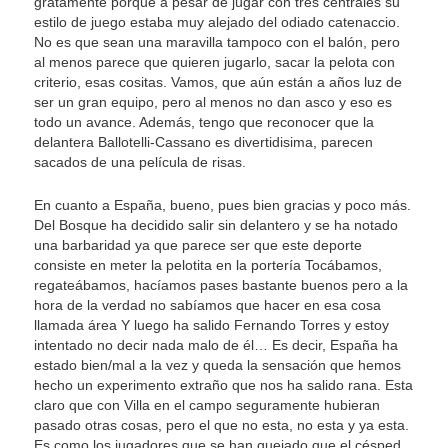
gratamente porque a pesar de jugar con tres centrales su
estilo de juego estaba muy alejado del odiado catenaccio.
No es que sean una maravilla tampoco con el balón, pero
al menos parece que quieren jugarlo, sacar la pelota con
criterio, esas cositas. Vamos, que aún están a años luz de
ser un gran equipo, pero al menos no dan asco y eso es
todo un avance. Además, tengo que reconocer que la
delantera Ballotelli-Cassano es divertidisima, parecen
sacados de una película de risas.
En cuanto a España, bueno, pues bien gracias y poco más.
Del Bosque ha decidido salir sin delantero y se ha notado
una barbaridad ya que parece ser que este deporte
consiste en meter la pelotita en la portería Tocábamos,
regateábamos, hacíamos pases bastante buenos pero a la
hora de la verdad no sabíamos que hacer en esa cosa
llamada área Y luego ha salido Fernando Torres y estoy
intentado no decir nada malo de él… Es decir, España ha
estado bien/mal a la vez y queda la sensación que hemos
hecho un experimento extraño que nos ha salido rana. Esta
claro que con Villa en el campo seguramente hubieran
pasado otras cosas, pero el que no esta, no esta y ya esta.
Es como los jugadores que se han quejado que el césped