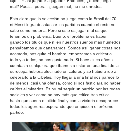
lujo… Y así jugador a jugador. Entonces, ¿quién juega
mal? Pues… pues… ¡juegan mal, no me enredes!
Esta claro que la selección no juega como la Brasil del 70,
ni Messi logra desatascar los partidos cuando el resto no
sabe como meterla. Pero si esto es jugar mal es que
tenemos un problema. Bueno, el problema es haber
ganado los títulos que ni en nuestros sueños más húmedos
pensábamos que ganaríamos. Somos así, ganar cosas nos
acomoda, nos quita el hambre, empezamos a criticarlo
todo y a todos, no nos gusta nada. Si hace cinco años le
cuentas a cualquiera que íbamos a estar en una final de la
eurocopa hubiera alucinado en colores y se hubiera ido a
celebrarlo a la Cibeles. Hoy llegar a una final nos parece lo
de menos, casi una ofensa, como si nos fastidiara no haber
caídos eliminados. Es brutal seguir un partido por las redes
sociales y ver como no hay más que critica tras critica
hasta que suena el pitido final y con la victoria desaparece
todos los agoreros esperando que empiecen el próximo
partido.