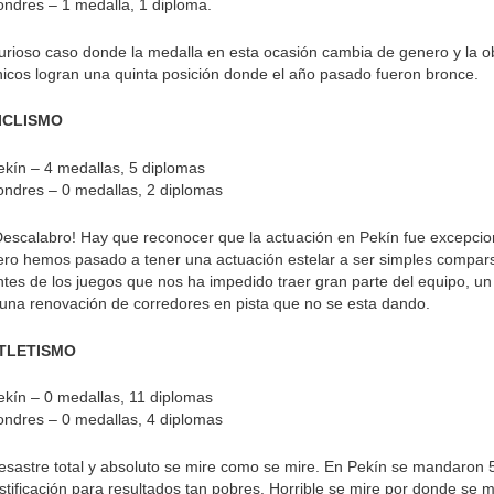
ondres – 1 medalla, 1 diploma.
urioso caso donde la medalla en esta ocasión cambia de genero y la ob
hicos logran una quinta posición donde el año pasado fueron bronce.
ICLISMO
ekín – 4 medallas, 5 diplomas
ondres – 0 medallas, 2 diplomas
Descalabro! Hay que reconocer que la actuación en Pekín fue excepcio
ero hemos pasado a tener una actuación estelar a ser simples compar
ntes de los juegos que nos ha impedido traer gran parte del equipo, 
 una renovación de corredores en pista que no se esta dando.
TLETISMO
ekín – 0 medallas, 11 diplomas
ondres – 0 medallas, 4 diplomas
esastre total y absoluto se mire como se mire. En Pekín se mandaron 5
ustificación para resultados tan pobres. Horrible se mire por donde se 