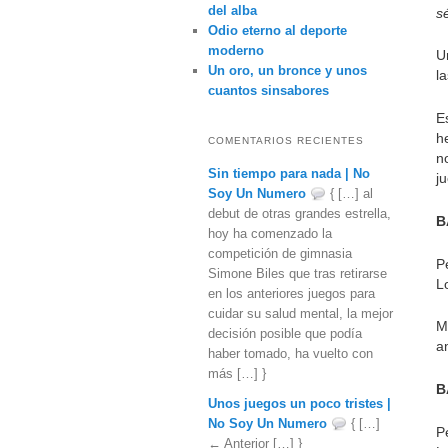
del alba
s
Odio eterno al deporte
moderno
U
Un oro, un bronce y unos
l
cuantos sinsabores
E
h
COMENTARIOS RECIENTES
n
Sin tiempo para nada | No
j
Soy Un Numero
{ […] al
debut de otras grandes estrella,
B
hoy ha comenzado la
competición de gimnasia
P
Simone Biles que tras retirarse
L
en los anteriores juegos para
cuidar su salud mental, la mejor
M
decisión posible que podía
a
haber tomado, ha vuelto con
más […] }
B
Unos juegos un poco tristes |
No Soy Un Numero
{ […]
P
← Anterior […] }