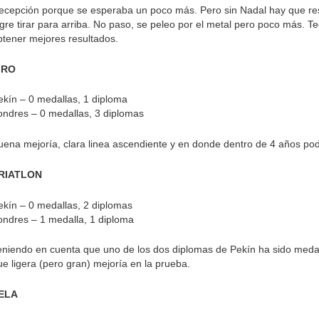
ecepción porque se esperaba un poco más. Pero sin Nadal hay que res
ogre tirar para arriba. No paso, se peleo por el metal pero poco más. 
btener mejores resultados.
IRO
ekín – 0 medallas, 1 diploma
ondres – 0 medallas, 3 diplomas
uena mejoría, clara linea ascendiente y en donde dentro de 4 años po
RIATLON
ekín – 0 medallas, 2 diplomas
ondres – 1 medalla, 1 diploma
eniendo en cuenta que uno de los dos diplomas de Pekín ha sido meda
ue ligera (pero gran) mejoría en la prueba.
ELA