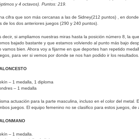
éptimos y 4 octavos). Puntos: 219.
na cifra que son más cercanas a las de Sidney(212 puntos) , en dond
as de los dos anteriores juegos (290 y 240 puntos).
s decir, si ampliamos nuestras miras hasta la posición número 8, la que
emos bajado bastante y que estamos volviendo al punto más bajo desp
o vamos bien. Ahora voy a fijarme en que deportes han repetido medallas
uegos, para ver si vemos por donde se nos han podido ir los resultados
ALONCESTO
ekín – 1 medalla, 1 diploma
ondres – 1 medalla
isma actuación para la parte masculina, incluso en el color del metal.
mbos juegos. El equipo femenino no se clasifico para estos juegos, de a
ALONMANO
ekín – 1 medalla.