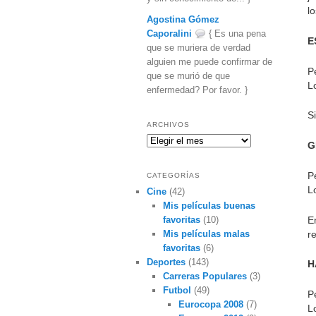
l
Agostina Gómez
Caporalini
{ Es una pena
E
que se muriera de verdad
alguien me puede confirmar de
P
que se murió de que
L
enfermedad? Por favor. }
S
ARCHIVOS
Archivos
G
P
CATEGORÍAS
L
Cine
(42)
Mis películas buenas
E
favoritas
(10)
re
Mis películas malas
favoritas
(6)
Deportes
(143)
H
Carreras Populares
(3)
Futbol
(49)
P
Eurocopa 2008
(7)
L