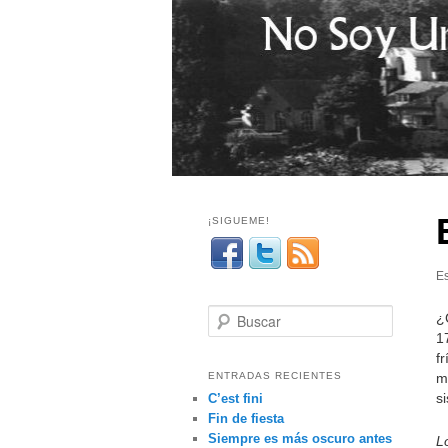
¡SIGUEME!
Es
B
¿
u
1
s
f
c
m
ENTRADAS RECIENTES
a
s
C’est fini
r
Fin de fiesta
Siempre es más oscuro antes
L