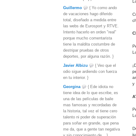
L
Guillermo
{ Yo como ando
de vacaciones hago diferido
C
total, diseñado a medida entre
c
las webs de Eurosport y RTVE.
Intento hacerlo en orden "real"
C
porque mucho comentarista
tiene la maldita costumbre de
P
destripar pruebas de otros
L
deportes, por alguna razón. }
¡
Javier Albizu
{ Veo que el
p
odio sigue ardiendo con fuerza
a
en tu interior. }
y
Georgina
{ Ede idiota no
tiene idea de lo que escribe, es
A
una de las películas de baile
mas famosas y recordadas de
P
la historia, tal vez el tiene cero
L
talento ni poder de superación
para soñar en grande, que pena
D
me da, que a gente tan negativa
j
y sin conocimiento de... }