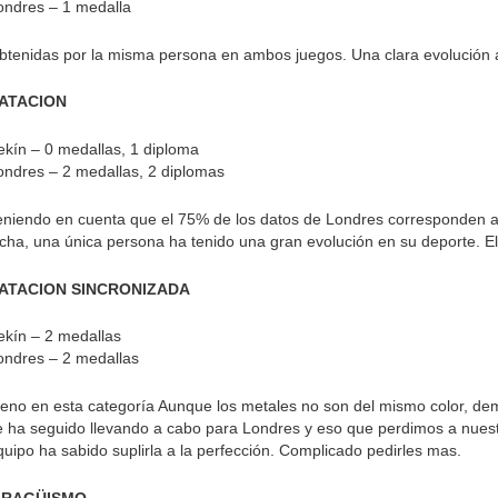
ondres – 1 medalla
btenidas por la misma persona en ambos juegos. Una clara evolución 
ATACION
ekín – 0 medallas, 1 diploma
ondres – 2 medallas, 2 diplomas
eniendo en cuenta que el 75% de los datos de Londres corresponden a
ucha, una única persona ha tenido una gran evolución en su deporte. El
ATACION SINCRONIZADA
ekín – 2 medallas
ondres – 2 medallas
leno en esta categoría Aunque los metales no son del mismo color, dem
e ha seguido llevando a cabo para Londres y eso que perdimos a nues
quipo ha sabido suplirla a la perfección. Complicado pedirles mas.
IRAGÜISMO