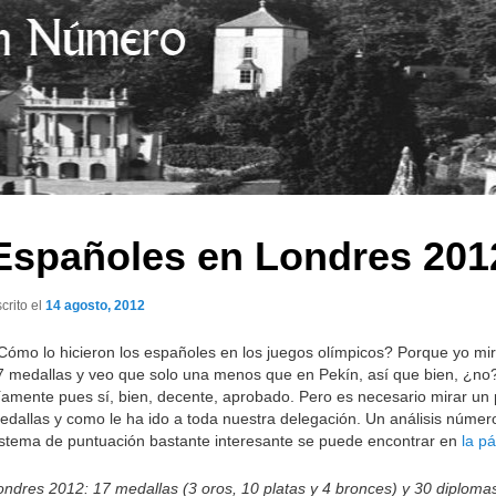
Españoles en Londres 201
crito el
14 agosto, 2012
Cómo lo hicieron los españoles en los juegos olímpicos? Porque yo m
7 medallas y veo que solo una menos que en Pekín, así que bien, ¿no
ríamente pues sí, bien, decente, aprobado. Pero es necesario mirar un
edallas y como le ha ido a toda nuestra delegación. Un análisis núm
istema de puntuación bastante interesante se puede encontrar en
la p
ondres 2012: 17 medallas (3 oros, 10 platas y 4 bronces) y 30 diplomas 