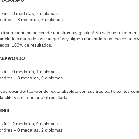
ekín – 3 medallas, 2 diplomas
ondres – 3 medallas, 5 diplomas
Extraordinaria actuación de nuestros piraguistas! No solo por el aumen
ambiado alguna de las categorías y siguen rindiendo a un excelente niv
uegos. 100% de resultados.
AEKWONDO
ekín – 0 medallas, 1 diploma
ondres – 3 medallas, 0 diplomas
 que decir del taekwondo, éxito absoluto con sus tres participantes c
la élite y se ha notado el resultado.
ENIS
ekín – 2 medallas, 0 diplomas
ondres – 0 medallas, 2 diplomas