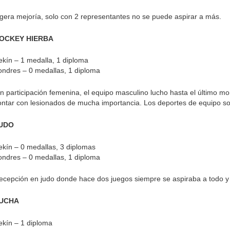
igera mejoría, solo con 2 representantes no se puede aspirar a más.
OCKEY HIERBA
ekín – 1 medalla, 1 diploma
ondres – 0 medallas, 1 diploma
in participación femenina, el equipo masculino lucho hasta el último m
ontar con lesionados de mucha importancia. Los deportes de equipo so
UDO
ekín – 0 medallas, 3 diplomas
ondres – 0 medallas, 1 diploma
ecepción en judo donde hace dos juegos siempre se aspiraba a todo y
UCHA
ekín – 1 diploma