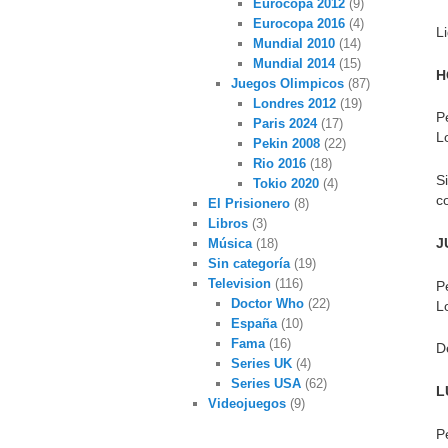
Eurocopa 2012
(9)
Eurocopa 2016
(4)
L
Mundial 2010
(14)
Mundial 2014
(15)
H
Juegos Olimpicos
(87)
Londres 2012
(19)
P
Paris 2024
(17)
L
Pekin 2008
(22)
Rio 2016
(18)
S
Tokio 2020
(4)
c
El Prisionero
(8)
Libros
(3)
J
Música
(18)
Sin categoría
(19)
Television
(116)
P
Doctor Who
(22)
L
España
(10)
Fama
(16)
D
Series UK
(4)
Series USA
(62)
L
Videojuegos
(9)
P