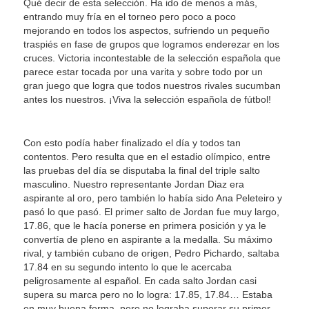
Qué decir de esta selección. Ha ido de menos a más,
entrando muy fría en el torneo pero poco a poco
mejorando en todos los aspectos, sufriendo un pequeño
traspiés en fase de grupos que logramos enderezar en los
cruces. Victoria incontestable de la selección española que
parece estar tocada por una varita y sobre todo por un
gran juego que logra que todos nuestros rivales sucumban
antes los nuestros. ¡Viva la selección española de fútbol!
Con esto podía haber finalizado el día y todos tan
contentos. Pero resulta que en el estadio olímpico, entre
las pruebas del día se disputaba la final del triple salto
masculino. Nuestro representante Jordan Diaz era
aspirante al oro, pero también lo había sido Ana Peleteiro y
pasó lo que pasó. El primer salto de Jordan fue muy largo,
17.86, que le hacía ponerse en primera posición y ya le
convertía de pleno en aspirante a la medalla. Su máximo
rival, y también cubano de origen, Pedro Pichardo, saltaba
17.84 en su segundo intento lo que le acercaba
peligrosamente al español. En cada salto Jordan casi
supera su marca pero no lo logra: 17.85, 17.84… Estaba
en muy buena forma, pero no lograba superar su primer