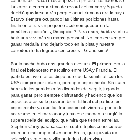
como nadie. Nada más empezar la prueba, las líderes se
lanzaron a correr a ritmo de récord del mundo y Agueda
decidió quedarse atrás porque aquel ritmo no era lo suyo.
Estuvo siempre ocupando las últimas posiciones hasta
finalmente tras un pequeño acelerón quedar en la
penúltima posición. ¿Decepción? Para nada, había vuelto a
batir una vez más su marca personal. No todo es siempre
ganar medalla sino dejarlo todo en la pista y nuestra
corredora lo ha logrado con creces. ¡Grandísima!
Por la noche hubo dos grandes eventos. El primero era la
final del baloncesto masculino entre USA y Francia. El
partido estuvo menos disputado que la semifinal, con los
USA siempre por delante, pero que espectáculo. Sin duda
han sido los partidos más divertidos de seguir, jugando
para ganar pero siempre disfrutando y haciendo que los
espectadores se lo pasarán bien. El final del partido fue
espectacular ya que los franceses estuvieron a punto de
acercarse en el marcador y justo ese momento surgió la
superestrella del equipo, que mira que tienen estrellas,
Stephen Curry para cascarse cuatro triples consecutivos
cada uno mejor que el anterior. En fin, que gozada de
selección y que maravilla poderlos haber visto.