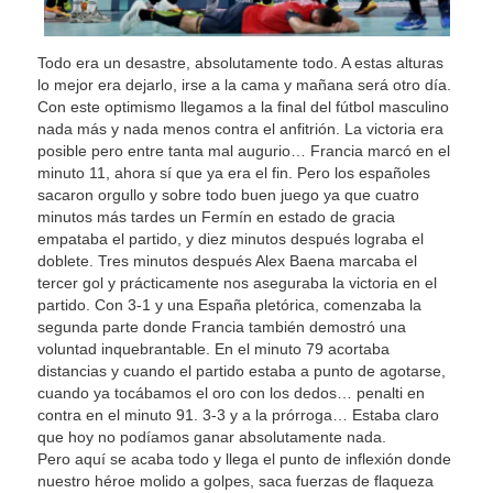
Todo era un desastre, absolutamente todo. A estas alturas
lo mejor era dejarlo, irse a la cama y mañana será otro día.
Con este optimismo llegamos a la final del fútbol masculino
nada más y nada menos contra el anfitrión. La victoria era
posible pero entre tanta mal augurio… Francia marcó en el
minuto 11, ahora sí que ya era el fin. Pero los españoles
sacaron orgullo y sobre todo buen juego ya que cuatro
minutos más tardes un Fermín en estado de gracia
empataba el partido, y diez minutos después lograba el
doblete. Tres minutos después Alex Baena marcaba el
tercer gol y prácticamente nos aseguraba la victoria en el
partido. Con 3-1 y una España pletórica, comenzaba la
segunda parte donde Francia también demostró una
voluntad inquebrantable. En el minuto 79 acortaba
distancias y cuando el partido estaba a punto de agotarse,
cuando ya tocábamos el oro con los dedos… penalti en
contra en el minuto 91. 3-3 y a la prórroga… Estaba claro
que hoy no podíamos ganar absolutamente nada.
Pero aquí se acaba todo y llega el punto de inflexión donde
nuestro héroe molido a golpes, saca fuerzas de flaqueza