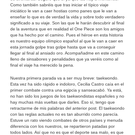
Como también sabréis que tras iniciar el típico viaje
iniciático le van a caer hostias como panes que le van a
enseñar lo que es de verdad la vida y sobre todo verdadero
significado a su viaje. Son las que le harán descubrir al final
de la aventura que en realidad el One Piece son los amigos
que ha hecho por el camino. Pues el héroe en esta historia
es nuestro equipo olímpico español al que le van a caer en
esta jornada golpe tras golpe hasta que va a conseguir
llegar al final al ansiado oro. Acompañadme en este camino
lleno de sinsabores y penalidades que ya veréis como al
final el viaje ha merecido la pena.
Nuestra primera parada va a ser muy breve: taekwondo.
Esta vez ha sido rápido e indoloro, Cecilia Castro caía en el
primer combate contra una egipcia y sanseacabó. Ya está,
no han sido los juegos de los taekwondistas españoles y no
hay muchas más vueltas que darles. Eso sí, tengo que
retractarme de mis palabras del anterior post. El taekwondo
con las reglas actuales no es tan aburrido como parecía.
Estuve un rato viendo combates de otros países y menuda
diferencia con los nuestros, se repartieron patadas por
todos lados. Así que no es que el deporte sea malo, es que