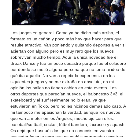
Los juegos en general. Como ya he dicho más arriba, el
formato es un cañón y poco más hay que hacer para que
resulte atractivo. Van poniendo y quitando deportes a ver si
aciertan con alguno pero es muy raro que los nuevos
sobrevivan mucho tiempo. Aquí la única novedad fue el
Break Dance y fue un poco desastre porque fue el coladero
por donde se metió alguna persona que no tenía ni idea de
qué iba aquello. No van a repetir la experiencia en los
siguientes juegos y no me extraña en absoluto, en mi
opinión los bailes no tienen cabida en este evento. Los
otros deportes que parecían nuevos, el baloncesto 3×3, el
skateboard y el surf realmente no lo eran, ya que
estuvieron en Tokio, pero no les hicimos demasiado caso. A
mi tampoco me apasionan la verdad, aunque los nuevos
que van a meter en los Ángeles, mucho ojo con ellos:
baseball/softball, cricket, fútbol bandera, lacrosse y squash.
Os dejó que busquéis los que no conocéis en vuestro
buscador favorito para que os podáis sorprender vosotros